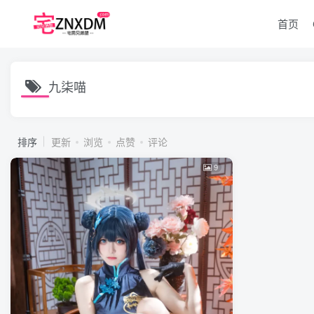
首页
九柒喵
排序
更新
浏览
点赞
评论
9