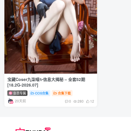
宝藏Coser九柒喵✨信息大揭秘 – 全套52期
[18.2G-2026.07]
会员专属
COS合集
合集下载
20天前
0
280
12