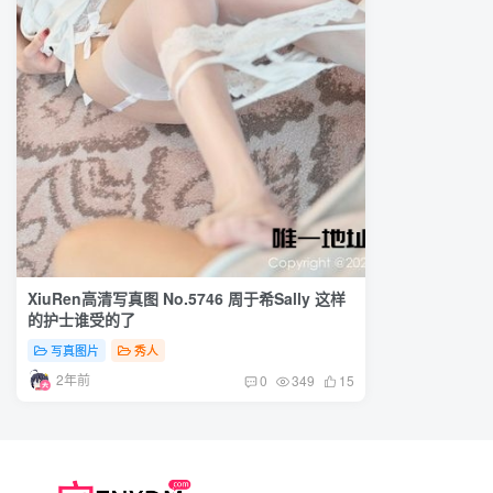
XiuRen高清写真图 No.5746 周于希Sally 这样
的护士谁受的了
写真图片
秀人
2年前
0
349
15