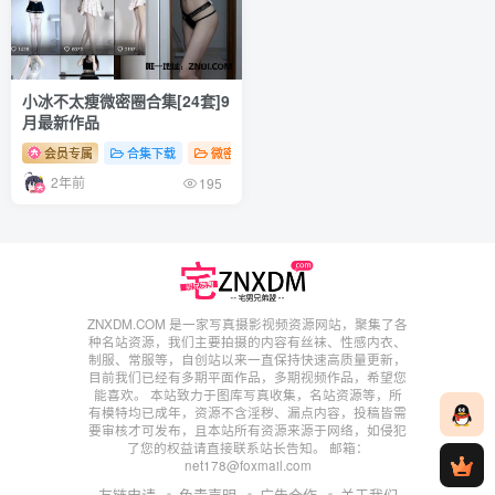
小冰不太瘦微密圈合集[24套]9
月最新作品
会员专属
合集下载
微密圈
2年前
195
ZNXDM.COM 是一家写真摄影视频资源网站，聚集了各
种名站资源，我们主要拍摄的内容有丝袜、性感内衣、
制服、常服等，自创站以来一直保持快速高质量更新，
目前我们已经有多期平面作品，多期视频作品，希望您
能喜欢。 本站致力于图库写真收集，名站资源等，所
有模特均已成年，资源不含淫秽、漏点内容，投稿皆需
要审核才可发布，且本站所有资源来源于网络，如侵犯
了您的权益请直接联系站长告知。 邮箱：
net178@foxmail.com
友链申请
免责声明
广告合作
关于我们