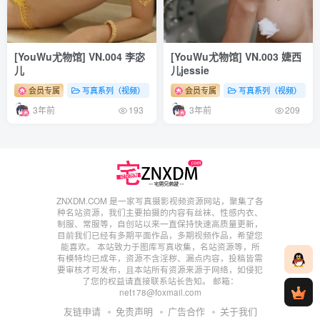
[YouWu尤物馆] VN.004 李宓
[YouWu尤物馆] VN.003 婕西
儿
儿jessie
会员专属
写真系列（视频）
秀人网
会员专属
写真系列（视频）
3年前
3年前
193
209
ZNXDM.COM 是一家写真摄影视频资源网站，聚集了各
种名站资源，我们主要拍摄的内容有丝袜、性感内衣、
制服、常服等，自创站以来一直保持快速高质量更新，
目前我们已经有多期平面作品，多期视频作品，希望您
能喜欢。 本站致力于图库写真收集，名站资源等，所
有模特均已成年，资源不含淫秽、漏点内容，投稿皆需
要审核才可发布，且本站所有资源来源于网络，如侵犯
了您的权益请直接联系站长告知。 邮箱：
net178@foxmail.com
友链申请
免责声明
广告合作
关于我们