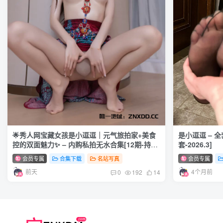
🌟秀人网宝藏女孩是小逗逗｜元气旅拍家+美食
是小逗逗 – 
控的双面魅力✨ – 内购私拍无水合集[12期-持续
套-2026.3]
更新]
会员专属
合集下载
名站写真
会员专属
前天
4个月前
0
192
14