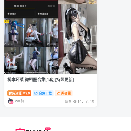
桥本环菜 微密圈合集[1套][持续更新]
付费资源
9.9
合集下载
微密圈
￥
2年前
0
145
10