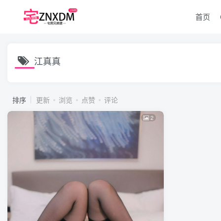
首页
江真真
排序
更新
浏览
点赞
评论
2