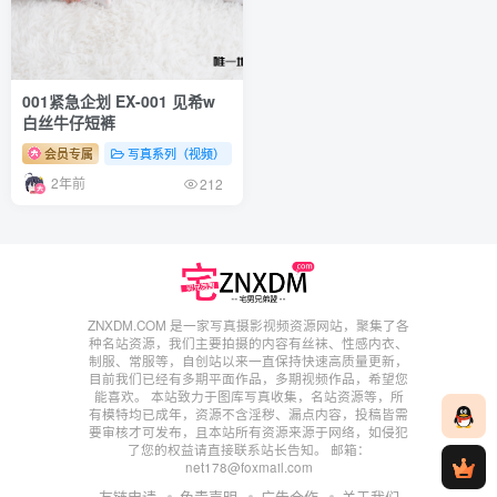
001紧急企划 EX-001 见希w
白丝牛仔短裤
会员专属
写真系列（视频）
紧急企划
2年前
212
ZNXDM.COM 是一家写真摄影视频资源网站，聚集了各
种名站资源，我们主要拍摄的内容有丝袜、性感内衣、
制服、常服等，自创站以来一直保持快速高质量更新，
目前我们已经有多期平面作品，多期视频作品，希望您
能喜欢。 本站致力于图库写真收集，名站资源等，所
有模特均已成年，资源不含淫秽、漏点内容，投稿皆需
要审核才可发布，且本站所有资源来源于网络，如侵犯
了您的权益请直接联系站长告知。 邮箱：
net178@foxmail.com
友链申请
免责声明
广告合作
关于我们