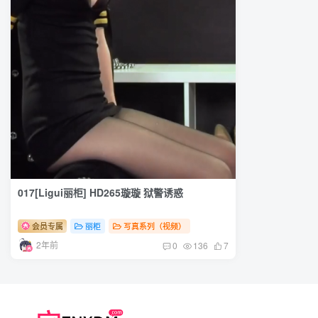
017[Ligui丽柜] HD265璇璇 狱警诱惑
会员专属
丽柜
写真系列（视频）
2年前
0
136
7