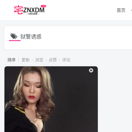
首页
狱警诱惑
排序
更新
浏览
点赞
评论