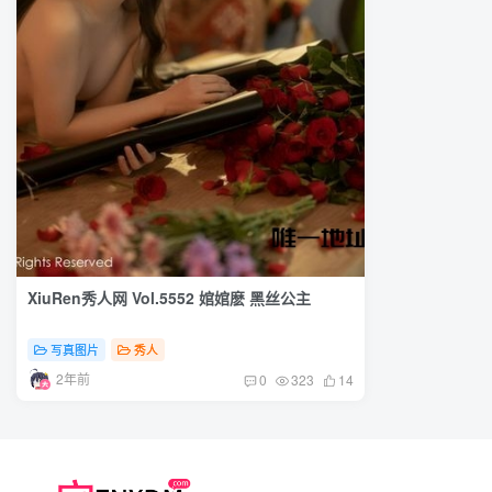
XiuRen秀人网 Vol.5552 婠婠麽 黑丝公主
写真图片
秀人
2年前
0
323
14