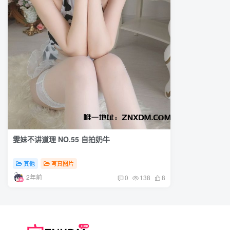
雯妹不讲道理 NO.55 自拍奶牛
其他
写真图片
2年前
0
138
8