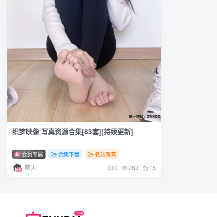
织梦映像 写真资源合集[83套][持续更新]
会员专属
合集下载
名站写真
前天
0
263
15