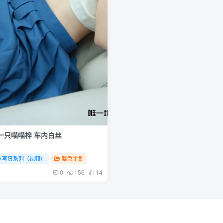
 一只喵喵梓 车内白丝
写真系列（视频）
紧急企划
0
156
14