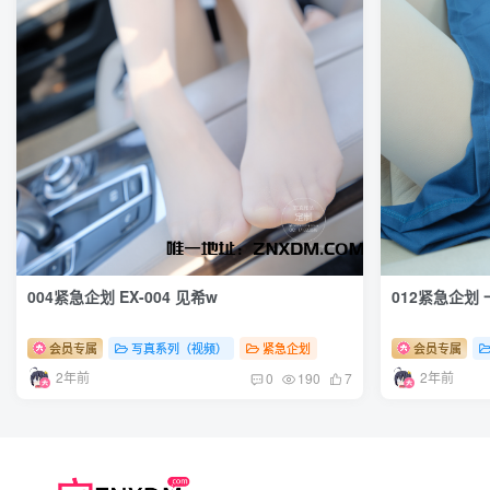
004紧急企划 EX-004 见希w
012紧急企划
会员专属
写真系列（视频）
紧急企划
会员专属
2年前
2年前
0
190
7