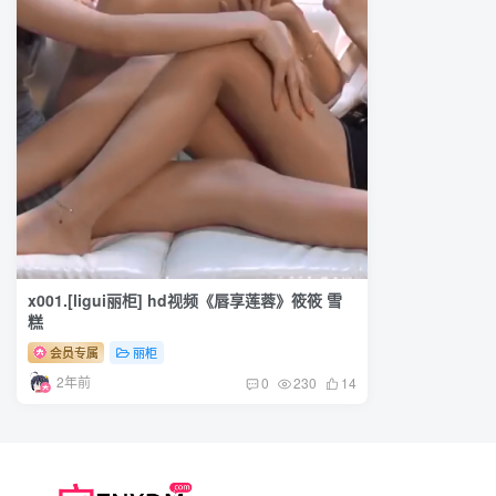
x001.[ligui丽柜] hd视频《唇享莲蓉》筱筱 雪
糕
会员专属
丽柜
2年前
0
230
14