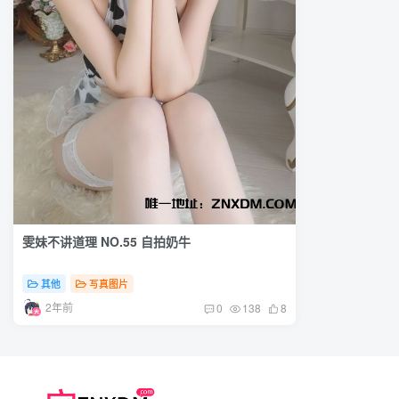
雯妹不讲道理 NO.55 自拍奶牛
其他
写真图片
2年前
0
138
8