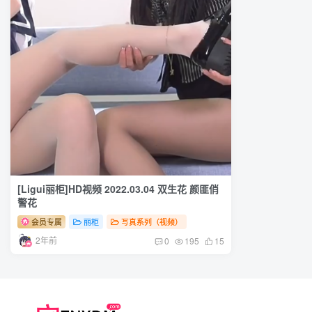
[Ligui丽柜]HD视频 2022.03.04 双生花 颜匪俏
警花
会员专属
丽柜
写真系列（视频）
2年前
0
195
15