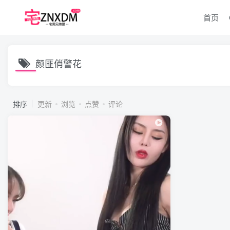
首页
颜匪俏警花
排序
更新
浏览
点赞
评论