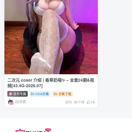
二次元 coser 介绍 | 香草奶喵✨ – 全套24期&视
频[43.4G-2026.07]
会员专属
COS合集
合集下载
22天前
0
118
14