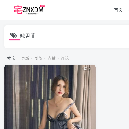
首页
魄尹菲
排序
更新
浏览
点赞
评论
2