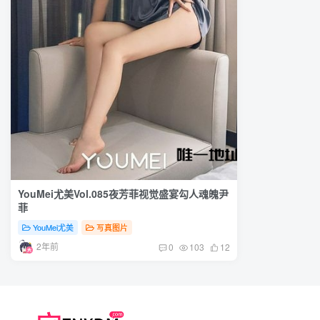
YouMei尤美Vol.085夜芳菲视觉盛宴勾人魂魄尹
菲
YouMei尤美
写真图片
2年前
0
103
12