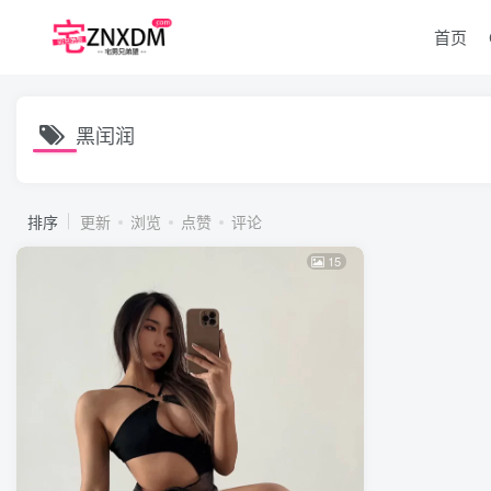
首页
黑闰润
排序
更新
浏览
点赞
评论
15