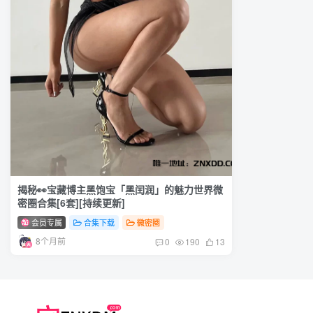
揭秘👀宝藏博主黑饱宝「黑闰润」的魅力世界微
密圈合集[6套][持续更新]
会员专属
合集下载
微密圈
8个月前
0
190
13