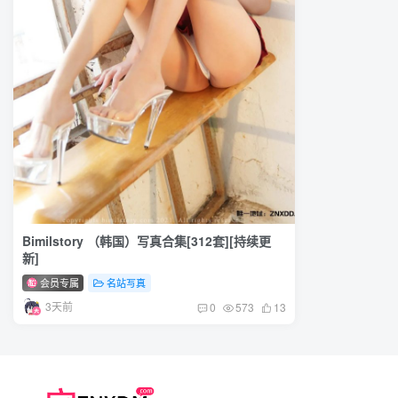
Bimilstory （韩国）写真合集[312套][持续更
新]
会员专属
名站写真
3天前
0
573
13