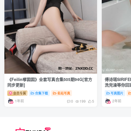
《Feilin嗲囡囡》全套写真合集505期94G[官方
傅诗瑶SIRIF
同步更新]
洗完澡等你回
会员专属
合集下载
名站写真
写真图片
1年前
2年前
0
199
5