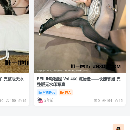
小犊子 完整版无水
FEILIN嗲囡囡 Vol.460 陈怡曼——长腿御姐 完
整版无水印写真
写真图片
秀人
2年前
0
150
15
0
164
15