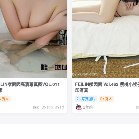
EILIN嗲囡囡高清写真图VOL.011
FEILIN嗲囡囡 Vol.463 樱桃
家
印写真
秀人
写真图片
秀人
2年前
0
199
12