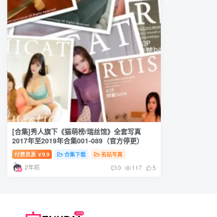
[合集]秀人旗下《猫萌榜/瑞丝馆》全套写真
2017年至2019年合集001-089（官方停更）
付费资源
9.9
合集下载
名站写真
￥
2年前
0
117
5