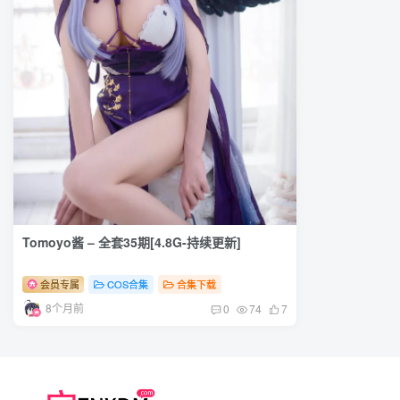
Tomoyo酱 – 全套35期[4.8G-持续更新]
会员专属
COS合集
合集下载
8个月前
0
74
7