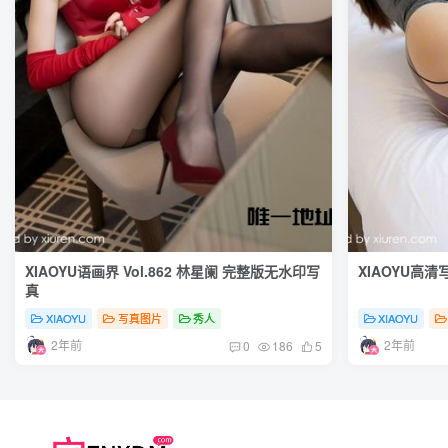
XIAOYU语画界 Vol.862 林星阑 完整版无水印写
XIAOYU高清写
真
XIAOYU
写真图片
秀人
XIAOYU
2年前
2年前
0
186
5