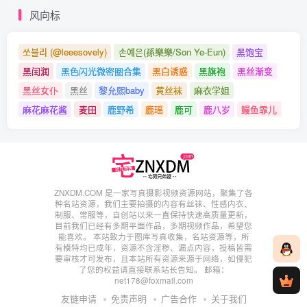
风向标
[ROSI写真]口罩系列 2025.11.07 NO.3435 [110P252MB]
[ROSI写真]口罩系列 2025.11.06 NO.3434 [82P216MB]
쏘블리 (@leeesovely)
손예은(孫樂樂/Son Ye-Eun)
黑饱宝
[ROSI写真]口罩系列 2025.11.05 NO.3433 [92P227MB]
黑闰润
黑色闪光微密圈合集
黑白诱惑
黑旗袍
黑丝渐变
[ROSI写真]口罩系列 2025.11.04 NO.3432 [60P156MB]
黑丝女仆
黑丝
黎允熙baby
黄丝袜
麻衣学姐
[ROSI写真]口罩系列 2025.11.03 NO.3431 [94P270MB]
麻花麻花酱
麦田
鹿野希
鹿瑶
鹿可
鹿八岁
鳗鱼霏儿
[ROSI写真]口罩系列 2025.11.02 NO.3430 [98P253MB]
[ROSI写真]口罩系列 2025.11.01 NO.3429 [49P131MB]
[ROSI写真]口罩系列 2025.10.31 NO.3428 [72P183MB]
[ROSI写真]口罩系列 2025.10.30 NO.3427 [114P285MB]
ZNXDM.COM 是一家写真摄影视频资源网站，聚集了各
种名站资源，我们主要拍摄的内容有丝袜、性感内衣、
[ROSI写真]口罩系列 2025.10.29 NO.3426 [111P305MB]
制服、常服等，自创站以来一直保持快速高质量更新，
目前我们已经有多期平面作品，多期视频作品，希望您
[ROSI写真]口罩系列 2025.10.28 NO.3425 [143P341MB]
能喜欢。 本站致力于图库写真收集，名站资源等，所
有模特均已成年，资源不含淫秽、漏点内容，投稿皆需
[ROSI写真]口罩系列 2025.10.27 NO.3424 [88P223MB]
要审核才可发布，且本站所有资源来源于网络，如侵犯
了您的权益请直接联系站长告知。 邮箱：
[ROSI写真]口罩系列 2025.10.26 NO.3423 [83P238MB]
net178@foxmail.com
[ROSI写真]口罩系列 2025.10.25 NO.3422 [71P215MB]
友链申请
免责声明
广告合作
关于我们