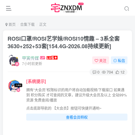
首页
合集下载
正文
ROSI口罩/ROSI艺学妹/ROSI10情趣 – 3系全套
3630+252+53套[154.4G-2026.08持续更新]
甲寅传媒
关注
私信
7小时前更新
0
704
12
[系统提示]
拥有“大会员”权限标识的用户将自动加载视频/下载接口 如果遇
到 积分购买 才可查阅的文章，建议升级大会员及以上 全站99%
资源 免费查阅/播放
点击底部导航的 【大会员】按钮可快捷开通哟~
查看会员特权