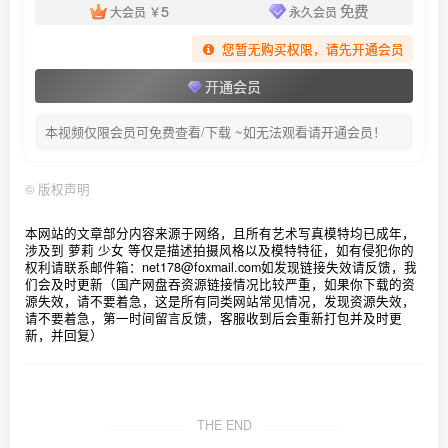
[ROSI写真]口罩系列 2026.04.22 NO.3601 [77P208MB]
5
免费
大会员
￥
永久会员
您暂无购买权限，请先开通会员
[ROSI写真]口罩系列 2026.04.21 NO.3600 [65P176MB]
开通会员
[ROSI写真]口罩系列 2026.04.20 NO.3599 [86P209MB]
[ROSI写真]口罩系列 2026.04.19 NO.3598 [158P443MB]
本视频仅限会员可免费查看/下载 ~如无法观看请开通会员！
[ROSI写真]口罩系列 2026.04.18 NO.3597 [129P349MB]
[ROSI写真]口罩系列 2026.04.17 NO.3596 [65P162MB]
©
版权声明
[ROSI写真]口罩系列 2026.04.16 NO.3595 [99P227MB]
本网站的文章部分内容来源于网络，且所有艺术写真模特均已成年，
[ROSI写真]口罩系列 2026.04.15 NO.3594 [135P363MB]
涉及到 萝莉 少女 等仅是描述拍摄风格以及模特特征，如有侵犯你的
[ROSI写真]口罩系列 2026.04.14 NO.3593 [127P374MB]
权利请联系邮件箱：net178@foxmail.com
如发现链接失效请反馈，我
们会及时更新（国产网盘吞资源链接情况比较严重，如果你下载的资
[ROSI写真]口罩系列 2026.04.13 NO.3592 [85P195MB]
源失效，请不要着急，这是所有同类网站常见情况，发现资源失效，
请不要着急，第一时间留言反馈，客服收到后会重新打包并及时更
[ROSI写真]口罩系列 2026.04.12 NO.3591 [115P268MB]
新，并回复）
[ROSI写真]口罩系列 2026.04.11 NO.3590 [146P324MB]
[ROSI写真]口罩系列 2026.04.10 NO.3589 [139P343MB]
THE END
[ROSI写真]口罩系列 2026.04.09 NO.3588 [92P250MB]