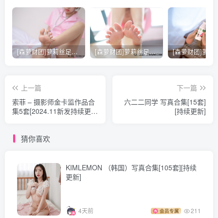
008.Habin (하빈) – 2023 January[133P-1.49G]
007.Habin (하빈) – VVVIP Sunday Afternoon [45P4V-504M]
006.Habin (하빈) – VVVIP Platinum[14P-10V-938.7M]
[森萝财团]萝莉丝足写真 [X-021] 护士妹妹穿白丝
[森萝财团]萝莉丝足写真 [X-026] JK粉色校服白丝
005.Habin (하빈) – VVVIP At the Office [13P2V-381MB]
004.Habin (하빈) – Underwear (2 sets)[173P-2.18G]
003.Habin (하빈) – Flower Bath with Habin [103P-887MB]
上一篇
下一篇
索菲 – 摄影师金卡监作品合
六二二同学 写真合集[15套]
002.Habin (하빈) – Early Morning[21P-288.9M]
集5套[2024.11新发持续更
[持续更新]
001.Habin (하빈) – B&W[8P-110.5M]
新]
猜你喜欢
如遇网盘文件失效，请勿着急，请直接评论区反馈（显示审
核中小编也可收到消息），我们会在白天及时重新打包上
KIMLEMON （韩国）写真合集[105套][持续
传！
更新]
4天前
211
会员专属