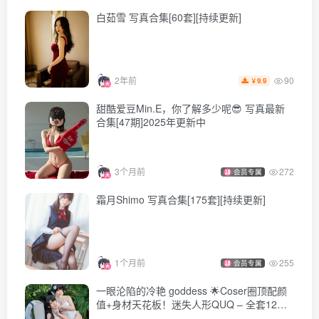
白茹雪 写真合集[60套][持续更新]
90
2年前
9.9
￥
甜酷爱豆Min.E，你了解多少呢😎 写真最新
合集[47期]2025年更新中
3个月前
272
会员专属
霜月Shimo 写真合集[175套][持续更新]
1个月前
255
会员专属
一眼沦陷的冷艳 goddess 🌟Coser圈顶配颜
值+身材天花板！迷失人形QUQ – 全套12期
[1.3G-2025.10新发]