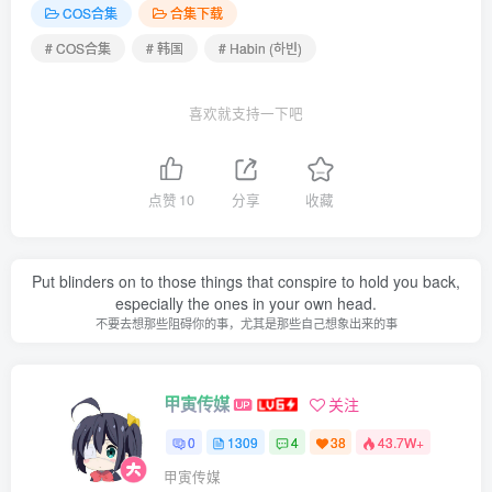
COS合集
合集下载
[5.25更1]
# COS合集
# 韩国
# Habin (하빈)
014.Habin (하빈) – Pure Pink – Full Concept [11P+2V／
252MB]
喜欢就支持一下吧
[4.19更3]
点赞
10
分享
收藏
013.Habin (하빈) – Bikini Attack 05 [20P+1V／3.78GB]
012.Habin (하빈) – Bikini Attack 04 [20P+1V／4.42GB]
Put blinders on to those things that conspire to hold you back,
011.Habin (하빈) – Bikini Attack 03 [20P+1V／3.69GB]
especially the ones in your own head.
不要去想那些阻碍你的事，尤其是那些自己想象出来的事
[4.18更2]
甲寅传媒
关注
010.Habin (하빈) – Bikini Attack 02 [20P+1V／3.68GB]
0
1309
4
38
43.7W+
009.Habin (하빈) – Bikini Attack 01 [20P+1V／3.61GB]
甲寅传媒