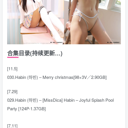
合集目录(持续更新…)
[11.5]
030.Habin (하빈) – Merry christmas[98+3V／2.90GB]
[7.29]
029.Habin (하빈) – [MissDica] Habin – Joyful Splash Pool
Party [124P-1.37GB]
[7.11]