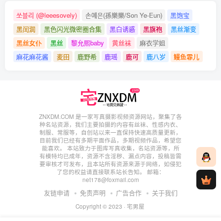
쏘블리 (@leeesovely)
손예은(孫樂樂/Son Ye-Eun)
黑饱宝
黑闰润
黑色闪光微密圈合集
黑白诱惑
黑旗袍
黑丝渐变
黑丝女仆
黑丝
黎允熙baby
黄丝袜
麻衣学姐
麻花麻花酱
麦田
鹿野希
鹿瑶
鹿可
鹿八岁
鳗鱼霏儿
ZNXDM.COM 是一家写真摄影视频资源网站，聚集了各
种名站资源，我们主要拍摄的内容有丝袜、性感内衣、
制服、常服等，自创站以来一直保持快速高质量更新，
目前我们已经有多期平面作品，多期视频作品，希望您
能喜欢。 本站致力于图库写真收集，名站资源等，所
有模特均已成年，资源不含淫秽、漏点内容，投稿皆需
要审核才可发布，且本站所有资源来源于网络，如侵犯
了您的权益请直接联系站长告知。 邮箱：
net178@foxmail.com
友链申请
免责声明
广告合作
关于我们
Copyright © 2023 ·
宅男屋