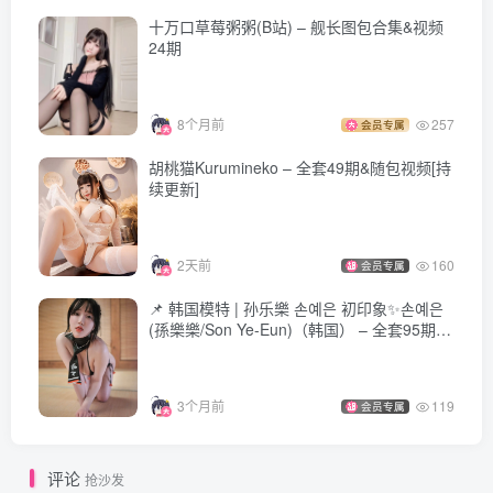
十万口草莓粥粥(B站) – 舰长图包合集&视频
24期
8个月前
257
会员专属
胡桃猫Kurumineko – 全套49期&随包视频[持
续更新]
2天前
160
会员专属
📌 韩国模特 | 孙乐樂 손예은 初印象✨손예은
(孫樂樂/Son Ye-Eun)（韩国） – 全套95期&
随包视频[122.7G]
3个月前
119
会员专属
评论
抢沙发