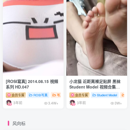
[ROSI寫真] 2014.08.15 視頻
小龙猫 近距离裸足贴屏 黑袜
系列 HD.047
Student Model 视频合集
NO.12
会员专属
ROSI写真
写真系列（视频）
会员专属
# 性感
Student Model
# 足控
# 丝袜
写
3年前
3年前
3.4W+
3W+
风向标