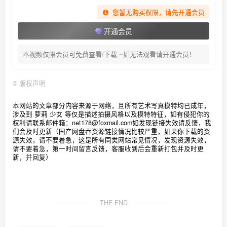
您暂无购买权限，请先开通会员
6.64GB]
开通会员
[1.13]
本视频仅限会员可免费查看/下载 ~如无法观看请开通会员！
018.Habin (하빈) – Underwear&Video 02 [71P+2V／2.97GB]
©
版权声明
[2024.1.10]
017.Habin (하빈) – Underwear&Video 01 [59P+2V／2.20GB]
本网站的文章部分内容来源于网络，且所有艺术写真模特均已成年，
涉及到 萝莉 少女 等仅是描述拍摄风格以及模特特征，如有侵犯你的
权利请联系邮件箱：net178@foxmail.com
如发现链接失效请反馈，我
们会及时更新（国产网盘吞资源链接情况比较严重，如果你下载的资
[7.23更1]
源失效，请不要着急，这是所有同类网站常见情况，发现资源失效，
请不要着急，第一时间留言反馈，客服收到后会重新打包并及时更
016.Habin (하빈) – Good Student[7P-4V-543M]
新，并回复）
[7.2更1]
015.Habin (하빈) – Temptation – Premiere Concept[43P-5V-
THE END
454.6M]