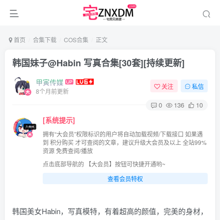
首页
合集下载
COS合集
正文
韩国妹子@Habin 写真合集[30套][持续更新]
甲寅传媒
关注
私信
8个月前更新
0
136
10
[系统提示]
拥有“大会员”权限标识的用户将自动加载视频/下载接口 如果遇
到 积分购买 才可查阅的文章，建议升级大会员及以上 全站99%
资源 免费查阅/播放
点击底部导航的 【大会员】按钮可快捷开通哟~
查看会员特权
韩国美女Habin，写真模特，有着超高的颜值，完美的身材，