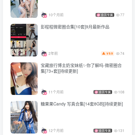
10个月前
77
会员专属
彭程程微密圈合集[10套]9月最新作品
74
2年前
9.9
￥
宝藏旅行博主奶宝妹纸✨你了解吗-微密圈合
集[73+套][持续更新]
11个月前
108
会员专属
糖果果Candy 写真合集[14套8GB][持续更新]
12个月前
131
会员专属