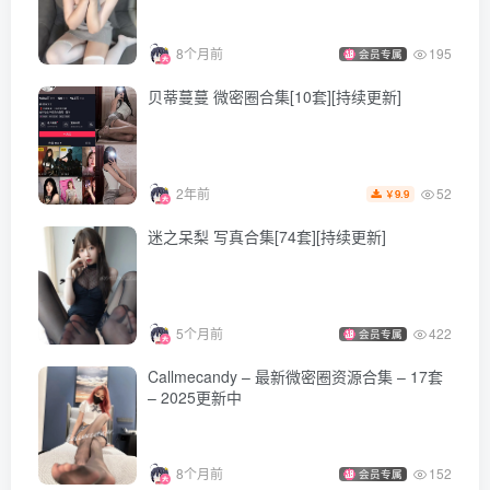
8个月前
195
会员专属
贝蒂蔓蔓 微密圈合集[10套][持续更新]
52
2年前
9.9
￥
迷之呆梨 写真合集[74套][持续更新]
5个月前
422
会员专属
Callmecandy – 最新微密圈资源合集 – 17套
– 2025更新中
8个月前
152
会员专属