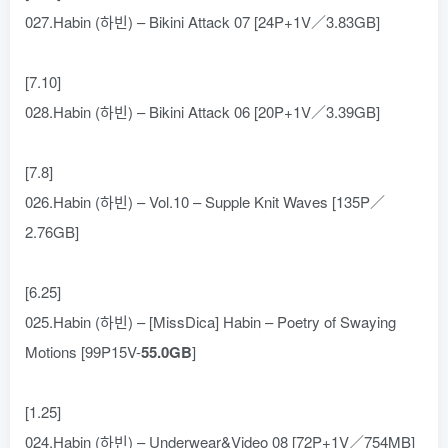
027.Habin (하빈) – Bikini Attack 07 [24P+1V／3.83GB]
[7.10]
028.Habin (하빈) – Bikini Attack 06 [20P+1V／3.39GB]
[7.8]
026.Habin (하빈) – Vol.10 – Supple Knit Waves [135P／
2.76GB]
[6.25]
025.Habin (하빈) – [MissDica] Habin – Poetry of Swaying
Motions [99P15V-
55.0GB
]
[1.25]
024.Habin (하빈) – Underwear&Video 08 [72P+1V／754MB]