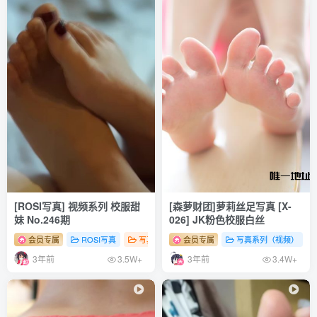
[ROSI写真] 视频系列 校服甜
[森萝财团]萝莉丝足写真 [X-
妹 No.246期
026] JK粉色校服白丝
会员专属
ROSI写真
写真系列（视频）
会员专属
# 性感
写真系列（视频）
# 足控
# 少女
3年前
3年前
3.5W+
3.4W+