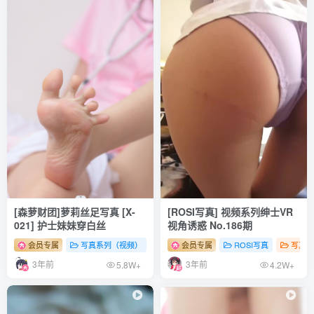
[森萝财团]萝莉丝足写真 [X-
[ROSI写真] 视频系列绅士VR
021] 护士妹妹穿白丝
视角诱惑 No.186期
会员专属
写真系列（视频）
森罗财团
会员专属
# 足控
ROSI写真
# 丝袜
# 少女
写真系
3年前
3年前
5.8W+
4.2W+