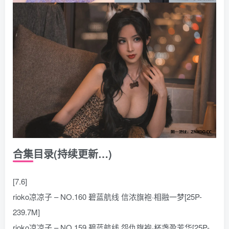
合集目录(持续更新…)
[7.6]
rioko凉凉子 – NO.160 碧蓝航线 信浓旗袍·相融一梦[25P-
239.7M]
rioko凉凉子 – NO.159 碧蓝航线 怨仇旗袍·杯盏盈芳华[25P-