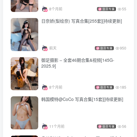
344MB]
8个月前
55
会员专属
[11.19：换个高点版本]
日奈娇(梨绘奈) 写真合集[255套][持续更新]
rioko凉凉子 – NO.128 万圣节小恶魔猫耳 [30P+13V／
322MB]
前天
950
会员专属
[11.17]
御足摄影 – 全套46期合集&视频[145G-
rioko凉凉子 – NO.128 万圣节小恶魔猫耳[30P-13V-105.5M]
2025.9]
[11.4]
8个月前
185
会员专属
rioko凉凉子 – NO.127 Azurlane Amagi [30P／353MB]
韩国模特@CoCo 写真合集[15套][持续更新]
[10.24更1]
rioko凉凉子 – NO.126 申鹤[35P-11V-904.6M]
11个月前
56
会员专属