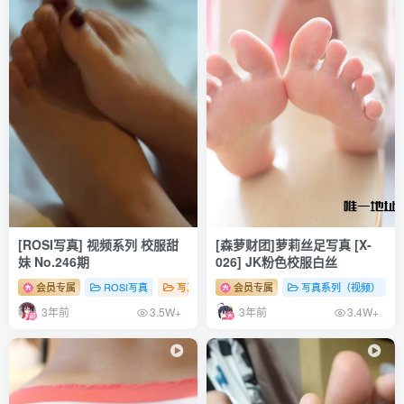
[94P+5V-1.03G]
[2.13更1]
rioko凉凉子 – NO.110 丽塔浣溪沙[42P+9V-1006.7M]
[1.19更1]
rioko凉凉子 – NO.109 雪女兔女郎 [48P6V-818MB]
[ROSI写真] 视频系列 校服甜
[森萝财团]萝莉丝足写真 [X-
[1.16更1]
妹 No.246期
026] JK粉色校服白丝
rioko凉凉子 – NO.108 魅魔x恋乃夜舞[40P-581.4M]
会员专属
ROSI写真
写真系列（视频）
会员专属
# 性感
写真系列（视频）
# 足控
# 少女
3年前
3年前
3.5W+
3.4W+
[1.12更1]
rioko凉凉子 – NO.107 人妻的一天-下班篇 [30P3V-699MB]