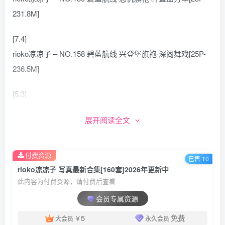
231.8M]
[7.4]
rioko凉凉子 – NO.158 碧蓝航线 兴登堡旗袍·深阁舞戏[25P-
236.5M]
[5.3]
rioko凉凉子 – NO.157 &KANEKO_咔喵 双人蔚蓝档案[110P-
展开阅读全文
923.5M]
[4.6]
付费资源
已售 10
rioko凉凉子 – NO.156 碧蓝航线 水色夏日信浓 [37P-521MB]
rioko凉凉子 写真最新合集[160套]2026年更新中
此内容为付费资源，请付费后查看
[4.4]
会员专属资源
rioko凉凉子 – NO.155 碧蓝航线 珍珠号 魔堡中的堕天使
5
免费
大会员
￥
永久会员
[20P-284MB]