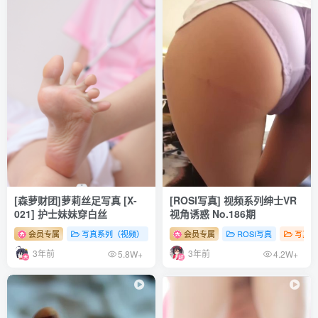
[5.11更1]
rioko凉凉子 – NO.116 魔女 [40P-440M]
[4.16更1]
rioko凉凉子 – NO.115 海伦礼服[48P-14V-587.2M]
[4.7更1]
rioko凉凉子 – NO.114 办公室的意外 [35P-394MB]
[森萝财团]萝莉丝足写真 [X-
[ROSI写真] 视频系列绅士VR
[3.3更1]
021] 护士妹妹穿白丝
视角诱惑 No.186期
rioko凉凉子 – NO.113 情人节特典版 [20P25V-1.23GB]
会员专属
写真系列（视频）
森罗财团
会员专属
# 足控
ROSI写真
# 丝袜
# 少女
写真系
3年前
3年前
5.8W+
4.2W+
[2.23更2]
rioko凉凉子 – NO.112 情人节巧克力[40P+20V-832.2M]
rioko凉凉子 – NO.111 关于我的青梅竹马是C女这件事