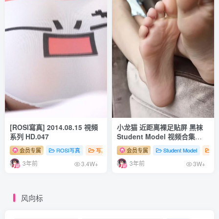
[2023.1.1更2]
rioko凉凉子 NO.106 女上司-单人版[55P+13V-1.03G]
rioko凉凉子 NO.105 &面饼仙儿-女上司-双人版[41P+1V-
663.6M]
[12.30更1]
rioko凉凉子 NO.104 圣诞节兔子[30P+12V-938.8M]
[ROSI寫真] 2014.08.15 視頻
小龙猫 近距离裸足贴屏 黑袜
系列 HD.047
Student Model 视频合集
[11.17更1]
NO.12
会员专属
ROSI写真
写真系列（视频）
会员专属
# 性感
Student Model
# 足控
# 丝袜
写
rioko凉凉子 NO.103 杀生院膝皮女仆[41P+4V-1.55G]
3年前
3年前
3.4W+
3W+
[11.9更1]
rioko凉凉子 NO.102 &刺青Poi-奥古斯特女仆(铁血猫猫)
风向标
[40P+2V-652.8M]