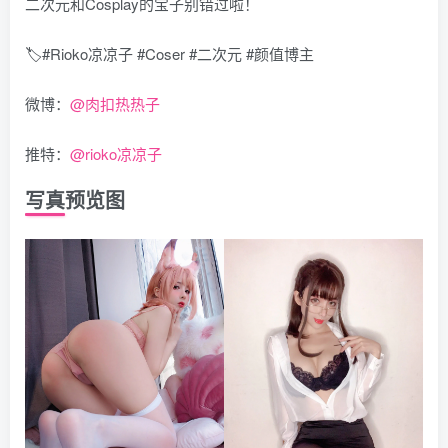
二次元和Cosplay的宝子别错过啦！
🏷️#Rioko凉凉子 #Coser #二次元 #颜值博主
微博：
@肉扣热热子
推特：
@rioko凉凉子
写真预览图