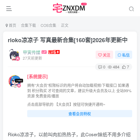
首页
合集下载
COS合集
正文
rioko凉凉子 写真最新合集[160套]2026年更新中
甲寅传媒
关注
私信
27天前更新
0
484
7
[系统提示]
拥有“大会员”权限标识的用户将自动加载视频/下载接口 如果遇
到 积分购买 才可查阅的文章，建议升级大会员及以上 全站99%
资源 免费查阅/播放
点击底部导航的 【大会员】按钮可快捷开通哟~
查看会员特权
Rioko凉凉子，以前叫肉扣热热子，此Coser妹纸不用多介绍