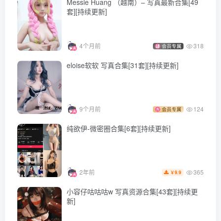
Messie Huang （越南）– 写真最新合集[49
套][持续更新]
[9.15]
rioko凉凉子 – NO.141 圣路易斯 香槟色比基尼 [40P-309MB]
4个月前
318
会员专属
[8.1]
eloise软软 写真合集[31套][持续更新]
rioko凉凉子 – NO.140 深空之眼 塞勒涅 [15P6V-164MB]
[7.30]
9个月前
124
会员专属
rioko凉凉子 – NO.139 尾张毛衣 [24P-239MB] –
替换
139
纯欲伊-微密圈合集[6套][持续更新]
[7.28]
rioko凉凉子 – NO.139 尾张毛衣[24P-143MB]
365
2年前
9.9
￥
[7.7]
小容仔咕咕咕w 写真资源合集[43套][持续更
新]
rioko凉凉子 – NO.138 蔚蓝档案 导游 椿 [62P12V-1.03G]