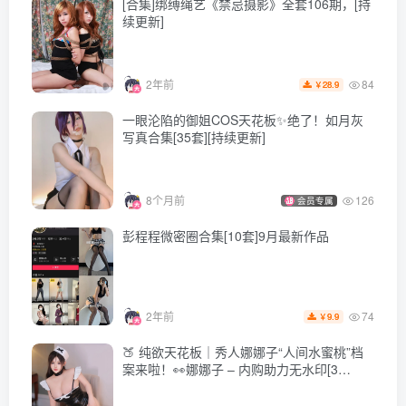
[合集]绑缚绳艺《禁忌摄影》全套106期，[持
续更新]
[3.1]
rioko凉凉子 – NO.133 申鹤旗袍[41P-6V-632.3M]
84
2年前
28.9
￥
[2.23]
一眼沦陷的御姐COS天花板✨绝了！如月灰
rioko凉凉子 – NO.132 龙年埃吉尔[20P-1V-128.9M]
写真合集[35套][持续更新]
[2024.1.10]
8个月前
126
会员专属
rioko凉凉子 – NO.131 圣诞礼物[51P-10V-497.4M]
彭程程微密圈合集[10套]9月最新作品
[12.28]
rioko凉凉子 – NO.130 碧蓝航线 雷根斯堡[40P-249.1M]
74
2年前
9.9
￥
🍑 纯欲天花板｜秀人娜娜子“人间水蜜桃”档
[12.11]
案来啦！👀娜娜子 – 内购助力无水印[3
rioko凉凉子 – NO.129 妄想航线 港区的龙女仆 [30P／
期-2025.12新发]