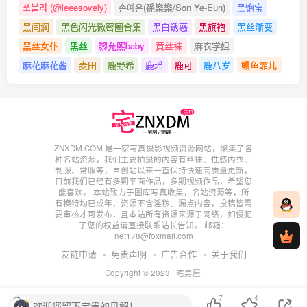
쏘블리 (@leeesovely)
손예은(孫樂樂/Son Ye-Eun)
黑饱宝
黑闰润
黑色闪光微密圈合集
黑白诱惑
黑旗袍
黑丝渐变
[9.20更1]
黑丝女仆
黑丝
黎允熙baby
黄丝袜
麻衣学姐
rioko凉凉子 NO.101 柴郡冰雪公主 [40P-376MB]
麻花麻花酱
麦田
鹿野希
鹿瑶
鹿可
鹿八岁
鳗鱼霏儿
[9.17更1]
rioko凉凉子 NO.100 雪女 [80P13V-2.27GB]
[9.13更1]
ZNXDM.COM 是一家写真摄影视频资源网站，聚集了各
rioko凉凉子 NO.099 人妻的一天-公司篇 [30P-502MB]
种名站资源，我们主要拍摄的内容有丝袜、性感内衣、
制服、常服等，自创站以来一直保持快速高质量更新，
目前我们已经有多期平面作品，多期视频作品，希望您
[8.24更3]
能喜欢。 本站致力于图库写真收集，名站资源等，所
有模特均已成年，资源不含淫秽、漏点内容，投稿皆需
rioko凉凉子 NO.098 和女上司的七夕 [30P10V-791MB]
要审核才可发布，且本站所有资源来源于网络，如侵犯
了您的权益请直接联系站长告知。 邮箱：
rioko凉凉子 NO.097 黑白镇海双人 [35P1V-560MB]
net178@foxmail.com
友链申请
免责声明
广告合作
关于我们
rioko凉凉子 NO.096 牛头人三ntr [181P12V-927MB]
Copyright © 2023 ·
宅男屋
[7.17更2]
7
4
欢迎您留下宝贵的见解！