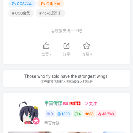
购✦
COS合集
合集下载
# COS合集
# rioko凉凉子
[8.12]
rioko凉凉子 – NO.151 大凤桌球兔女郎[49P-7V-462.1M]
喜欢就支持一下吧
[7.10]
rioko凉凉子 – NO.150 痴女莫加多尔[65P-4V-841.8M]
点赞
7
分享
收藏
4
[6.19]
rioko凉凉子 – NO.149 碧蓝航线 七省 内衣[30P-9V-452.5M]
Those who fly solo have the strongest wings.
那些单独飞翔的人拥有最强大的翅膀
[5.30]
rioko凉凉子 – NO.148 Nikke胜利女神 梅登冰玫瑰[45P-
甲寅传媒
关注
469.4M]
0
1309
4
38
43.7W+
[5.11]
甲寅传媒
rioko凉凉子 – NO.147 妄想航线 武藏[30P-280M]