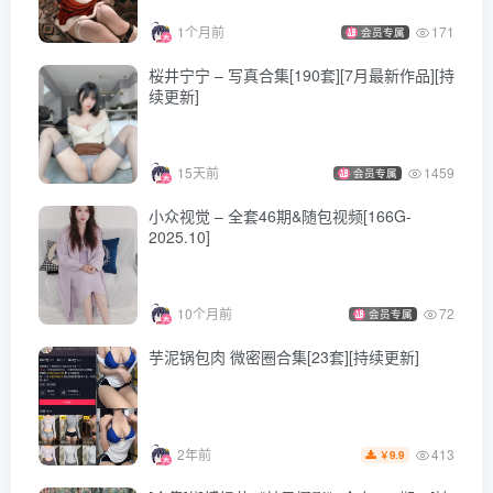
[5.29]
1个月前
171
会员专属
rioko凉凉子 – NO.137 碧蓝航线 金鹿号 [40P-288MB]
桜井宁宁 – 写真合集[190套][7月最新作品][持
续更新]
[5.16]
rioko凉凉子 – NO.136 优菈浪花骑士[77P+10V／1.17GB]
15天前
1459
会员专属
小众视觉 – 全套46期&随包视频[166G-
[5.14]
2025.10]
rioko凉凉子 – NO.135 妄想航线 武藏[30P-94.5M]
10个月前
72
会员专属
[4.25替换原134]
芋泥锅包肉 微密圈合集[23套][持续更新]
rioko凉凉子 – NO.134 阿尔比恩旗袍[45P-11V-385.8M]
[3.8]
413
2年前
rioko凉凉子 – NO.133 申鹤旗袍[41P-6V／1.48GB]
9.9
￥