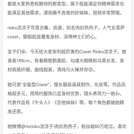
都是大家熟悉和期待的那类型，属于既能满足你精神需求也
能满足其他需求，漂亮确不吝啬的好妹妹，视频非常赞哦。
rioko凉凉子写真合集，资源，别名肉扣热热子，人气女菩萨
coser，御姐脸庞魔鬼身材，深得绅士们的心。
宝子们🤩，今天给大家安利超厉害的Coser Rioko凉凉子。她
身高165cm，有着精致鹅蛋脸、勾魂大眼睛和乌黑长发，身
材高挑纤细，曲线超美，清纯与火辣并存😍。
她可是“全能型Coser”，擅长服装道具制作、化妆等。作品风
格超多元，用简约服饰凸显身材优势，镜头表现力一绝👍。
代表作品有《牛头人》《吉他妹妹》等，每个角色都被她精
准还原。
她微博@riorioko凉凉子/肉扣热热子，粉丝超60万呢👏。喜欢