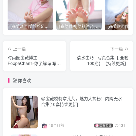
[3.7]
rioko凉凉子 – NO.146 埃吉尔居家版[31P-438.3M]
[森萝财团]萝莉丝足写真 [X-021] 护士妹妹穿白丝
[森萝财团]萝莉丝足写真 [X-026] JK粉色校服白丝
[2025.1.20]
rioko凉凉子 – NO.145 圣诞草莓蛋糕[33P-10V-703.8M]
上一篇
下一篇
时尚圈宝藏博主
清水由乃 –写真合集【 全套
[12.16]
PoppaChan✨你了解吗 写真
100期】【持续更新】
rioko凉凉子 – NO.144 布洛妮娅OL[50P12V-896MB]
合集[150套][持续更新]
猜你喜欢
[10.9]
rioko凉凉子 – NO.143 圣姨泳装 [40P／389MB]
😍宝藏模特章芃芃，魅力大揭秘！内购无水
合集[10套持续更新]
[9.16]
rioko凉凉子 – NO.142 KPring妈咪原创设计 邻居家的大姐姐
[60P11V-992MB]
10个月前
131
会员专属