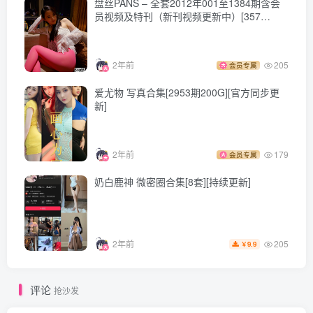
[10.14更1]
盘丝PANS – 全套2012年001至1384期含会
员视频及特刊（新刊视频更新中）[357
rioko凉凉子 – NO.125 Gneisenau (Azur Lane)[25P／314MB]
Ｇ-2024.12持续更新]
[10.13更1]
2年前
205
会员专属
rioko凉凉子 – NO.124 美艳小妈[63P-10V-731.4M]
爱尤物 写真合集[2953期200G][官方同步更
新]
[9.30更1]
rioko凉凉子 – NO.123 恰巴耶夫礼服[44P-11V-424.7M]
2年前
179
会员专属
奶白鹿神 微密圈合集[8套][持续更新]
[8.17更1]
rioko凉凉子 – NO.122 碧蓝航线 花园[40P-1V-680.2M]
205
2年前
9.9
￥
[8.14更1：121替换完整]
rioko凉凉子 – NO.121 和前辈一起出差吧[46P-12V-1.08G]
评论
抢沙发