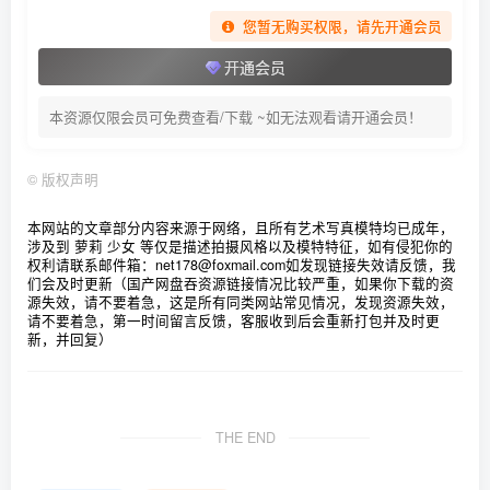
您暂无购买权限，请先开通会员
[3.24]
开通会员
替换154
rioko凉凉子 – NO.154 2025圣诞特别篇[56P-8V-1.01G]
本资源仅限会员可免费查看/下载 ~如无法观看请开通会员！
[3.20]
rioko凉凉子 – NO.154 2025圣诞特别篇[56P-428.2M]
©
版权声明
[2026.3.12]
本网站的文章部分内容来源于网络，且所有艺术写真模特均已成年，
涉及到 萝莉 少女 等仅是描述拍摄风格以及模特特征，如有侵犯你的
rioko凉凉子 – NO.153 崩坏·星穹铁道 卡芙卡[1V-506.5M]
权利请联系邮件箱：net178@foxmail.com
如发现链接失效请反馈，我
们会及时更新（国产网盘吞资源链接情况比较严重，如果你下载的资
源失效，请不要着急，这是所有同类网站常见情况，发现资源失效，
[12.20]
请不要着急，第一时间留言反馈，客服收到后会重新打包并及时更
rioko凉凉子 – NO.152 碧蓝航线 近江+浅间[60P-836.5M]✦自
新，并回复）
购原图✦
[12.3]
THE END
rioko凉凉子 – NO.152 碧蓝航线 近江+浅间[60P-646.5M]✦自