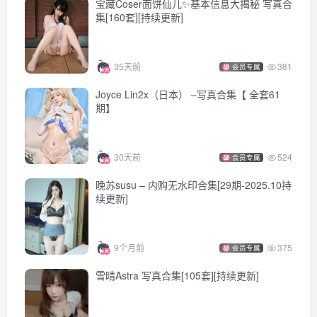
宝藏Coser面饼仙儿✨基本信息大揭秘 写真合
集[160套][持续更新]
35天前
381
会员专属
Joyce Lin2x（日本） –写真合集【 全套61
期】
30天前
524
会员专属
晚苏susu – 内购无水印合集[29期-2025.10持
续更新]
9个月前
375
会员专属
雪晴Astra 写真合集[105套][持续更新]