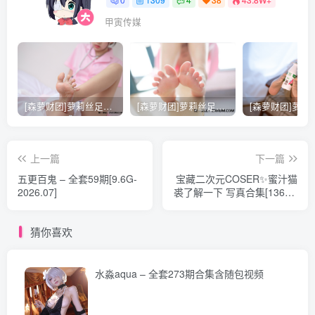
1.05G]
010.十万珍吱伏特（香川澪）- 护理实习生[155P-1V-1.38G]
甲寅传媒
009.十万珍吱伏特（香川澪）- 花嫁[42P-593.1M]
008.十万珍吱伏特（香川澪）- 白桃乌龙奶茶[94P-149.5M]
007.十万珍吱伏特（香川澪）- 自拍[12P-30.4M]
006.十万珍吱伏特（香川澪）- 泳装[31P-437.4M]
[森萝财团]萝莉丝足写真 [X-021] 护士妹妹穿白丝
[森萝财团]萝莉丝足写真 [X-026] JK粉色校服白丝
005.十万珍吱伏特（香川澪）- 霞之丘诗羽正片[8P-44.8M]
004.十万珍吱伏特（香川澪）- 臀恋妹抖[56P-33.3M]
上一篇
下一篇
003.十万珍吱伏特（香川澪）- 睡裙[12P-84.4M]
五更百鬼 – 全套59期[9.6G-
宝藏二次元COSER✨蜜汁猫
002.十万珍吱伏特（香川澪）- 穹妹白裙[23P-222M]
2026.07]
裘了解一下 写真合集[136套]
[持续更新]
001.十万珍吱伏特（香川澪）- 加藤惠兔女郎场照[11P-
猜你喜欢
91.1M]
如遇网盘文件失效，请勿着急，请直接评论区反馈（显示审
水淼aqua – 全套273期合集含随包视频
核中小编也可收到消息），我们会在白天及时重新打包上
传！