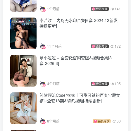
1个月前
141
会员专属
李若汐 – 内购无水印合集[6套-2024.12新发
持续更新]
11个月前
172
会员专属
是小逗逗 – 全套微密圈套图&视频合集[8
套-2026.3]
4个月前
105
会员专属
纯欲顶流Coser衣衣｜可甜可辣的百变宝藏女
孩✨全套18期&随包视频[持续更新]
8个月前
60
会员专属