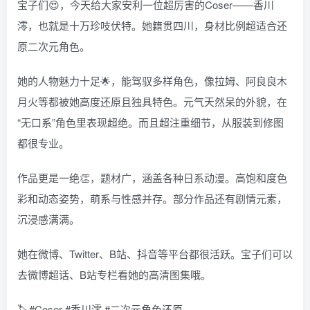
宝子们😍，今天给大家安利一位超厉害的Coser——香川
澪，也就是十万珍吱伏特。她籍贯四川，身材比例超适合还
原二次元角色。
她的人物魅力十足🌟，能驾驭多样角色，像拉姆、阿良良木
月火等都被她高度还原且独具特色。元气天然呆的外貌，在
“无口系”角色里表现超绝。而且超注重细节，从服装到修图
都很专业。
作品更是一绝👏，题材广，涵盖各种日系动漫。高饱和度色
彩和动态姿势，萌系与性感并存。部分作品还有剧情元素，
沉浸感满满。
她在微博、Twitter、B站、抖音等平台都很活跃。宝子们可以
去微博超话、B站专栏看她的高清图集哦。
🏷️#Coser #香川澪 #二次元角色还原