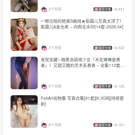
2个月前
441
会员专属
一眼沦陷的绝美S曲线🔥梨霜儿写真太顶了！
梨霜儿&金允希 – 内购无水印[14套-2026.04]
3个月前
222
会员专属
发现宝藏✨暗黑洛丽塔少女「木花琳琳是勇
者」！又甜又酷的艺术系勇者 – 全集112套&
随包视频[74.2G-2025.7]
9个月前
126
会员专属
FetiArt尚物集 写真合集[91套][6.3GB][持续更
新]
8个月前
181
会员专属