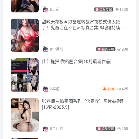
5天前
1330
会员专属
甜辣天花板🔥鬼畜瑶转战宵夜模式也太绝
了！鬼畜瑶在不在w 写真合集[64套][持续更
新]
8个月前
208
会员专属
佳佳拖把 微密圈合集[10月最新作品]
425
2年前
9.9
￥
张老师 – 微密圈系列（含嘉宾）图片&视频
[16套-2025.9]
8个月前
158
会员专属