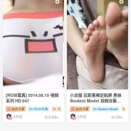
[ROSI寫真] 2014.08.15 視頻
小龙猫 近距离裸足贴屏 黑袜
系列 HD.047
Student Model 视频合集
NO.12
会员专属
ROSI写真
写真系列（视频）
会员专属
# 性感
Student Model
# 足控
# 丝袜
写
3年前
3年前
3.4W+
3W+