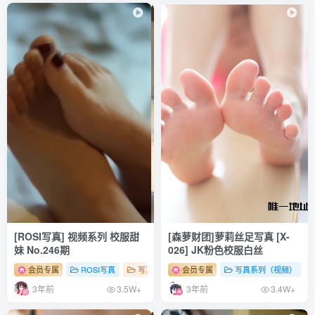
[ROSI写真] 视频系列 校服甜
[森萝财团]萝莉丝足写真 [X-
妹 No.246期
026] JK粉色校服白丝
会员专属
ROSI写真
写真系列（视频）
会员专属
# 性感
写真系列（视频）
# 足控
# 少女
3年前
3年前
3.5W+
3.4W+