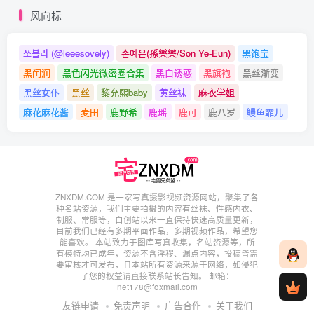
风向标
쏘블리 (@leeesovely)
손예은(孫樂樂/Son Ye-Eun)
黑饱宝
黑闰润
黑色闪光微密圈合集
黑白诱惑
黑旗袍
黑丝渐变
黑丝女仆
黑丝
黎允熙baby
黄丝袜
麻衣学姐
麻花麻花酱
麦田
鹿野希
鹿瑶
鹿可
鹿八岁
鳗鱼霏儿
ZNXDM.COM 是一家写真摄影视频资源网站，聚集了各
种名站资源，我们主要拍摄的内容有丝袜、性感内衣、
制服、常服等，自创站以来一直保持快速高质量更新，
目前我们已经有多期平面作品，多期视频作品，希望您
能喜欢。 本站致力于图库写真收集，名站资源等，所
有模特均已成年，资源不含淫秽、漏点内容，投稿皆需
要审核才可发布，且本站所有资源来源于网络，如侵犯
了您的权益请直接联系站长告知。 邮箱：
net178@foxmail.com
友链申请
免责声明
广告合作
关于我们