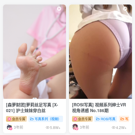
[森萝财团]萝莉丝足写真 [X-
[ROSI写真] 视频系列绅士VR
021] 护士妹妹穿白丝
视角诱惑 No.186期
会员专属
写真系列（视频）
森罗财团
会员专属
# 足控
ROSI写真
# 丝袜
# 少女
写真系
3年前
3年前
5.8W+
4.2W+