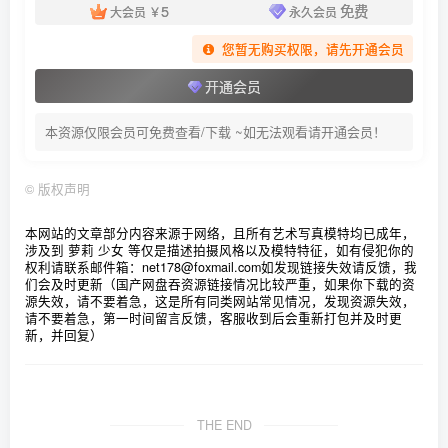
5
免费
大会员
￥
永久会员
[7.8]
020.十万珍吱伏特（香川澪）- &轩萧学姐 双人女仆[110P-
您暂无购买权限，请先开通会员
1V-1.27G]
开通会员
[2026.2.2]
本资源仅限会员可免费查看/下载 ~如无法观看请开通会员！
019.十万珍吱伏特（香川澪）- 碧波·浴缸死库水[68P-1.06G]
©
版权声明
[12.25]
本网站的文章部分内容来源于网络，且所有艺术写真模特均已成年，
018.十万珍吱伏特（香川澪）- 巫 (&胡桃猫)[121P-1.96G]
涉及到 萝莉 少女 等仅是描述拍摄风格以及模特特征，如有侵犯你的
权利请联系邮件箱：net178@foxmail.com
如发现链接失效请反馈，我
们会及时更新（国产网盘吞资源链接情况比较严重，如果你下载的资
[12.7]
源失效，请不要着急，这是所有同类网站常见情况，发现资源失效，
017.十万珍吱伏特（香川澪）- 浴缸 碧波[68P-1.31G]✦自购
请不要着急，第一时间留言反馈，客服收到后会重新打包并及时更
新，并回复）
✦
[11.13]
THE END
016.十万珍吱伏特（香川澪）- 中华熊猫[168P-5V-2.08G]