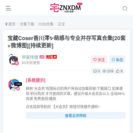
首页
合集下载
COS合集
正文
宝藏Coser香川澪✨萌感与专业并存写真合集[20套
+微博图][持续更新]
甲寅传媒
关注
私信
30天前更新
0
209
8
[系统提示]
拥有“大会员”权限标识的用户将自动加载视频/下载接口 如果遇
到 积分购买 才可查阅的文章，建议升级大会员及以上 全站99%
资源 免费查阅/播放
点击底部导航的 【大会员】按钮可快捷开通哟~
查看会员特权