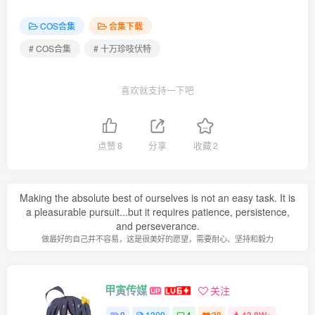
[10.31]
COS合集
合集下载
015.十万珍吱伏特（香川澪）- 入梦时分[119P-1V-823.7M]✦
# COS合集
# 十万珍吱伏特
自购✦
喜欢就支持一下吧
[2025.8.9]
014.十万珍吱伏特（香川澪）- 撸猫日记[102P-1V-306.5M]
点赞
8
分享
收藏
2
[2024.7.2]
013.十万珍吱伏特（香川澪）- 黑兔 [60P-115MB]
Making the absolute best of ourselves is not an easy task. It is
[6.3]
a pleasurable pursuit...but it requires patience, persistence,
and perseverance.
012.十万珍吱伏特（香川澪）- 白丝兔女郎[60P-116.9M]
做最好的自己并不容易，这是很美好的愿望，需要耐心、坚持和毅力
[2024.5.20]
甲寅传媒
关注
011.十万珍吱伏特（香川澪）- 碧蓝航线 恶毒[113P-1V-
0
1309
4
38
43.8W+