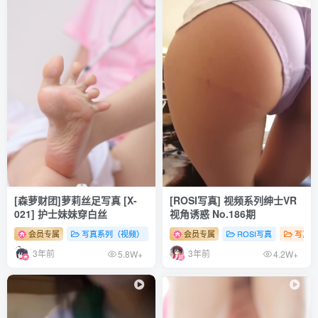
[7.3]
ElyEE子 – NO.165 2024年05月订阅 [70P-188MB]
[7.2]
ElyEE子 – NO.164 17°C Pink Sakura17°C粉櫻 [43P1V-
149MB]
ElyEE子 – NO.163 Bunny Girl [15P1V-88MB]
[森萝财团]萝莉丝足写真 [X-
[ROSI写真] 视频系列绅士VR
021] 护士妹妹穿白丝
视角诱惑 No.186期
[6.11补2]
会员专属
写真系列（视频）
森罗财团
会员专属
# 足控
ROSI写真
# 丝袜
# 少女
写真系
ElyEE子 – NO.162 Marin OL [23P／58MB]
3年前
3年前
5.8W+
4.2W+
ElyEE子 – NO.161 Winter Market Lamb [36P+3V／147MB]