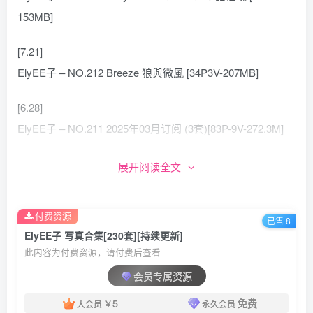
153MB]
[7.21]
ElyEE子 – NO.212 Breeze 狼與微風 [34P3V-207MB]
[6.28]
ElyEE子 – NO.211 2025年03月订阅 (3套)[83P-9V-272.3M]
[6.4]
展开阅读全文
ElyEE子 – NO.210 Plymouth[28P-349.8M]
付费资源
[5.20]
已售 8
ElyEE子 写真合集[230套][持续更新]
ElyEE子 – NO.209 2025年04月订阅 (4套)[92P-9V-311.8M]
此内容为付费资源，请付费后查看
[5.4]
会员专属资源
ElyEE子 – NO.208 2025年04月订阅 (4套)[92P-9V-311.9M]
5
免费
大会员
￥
永久会员