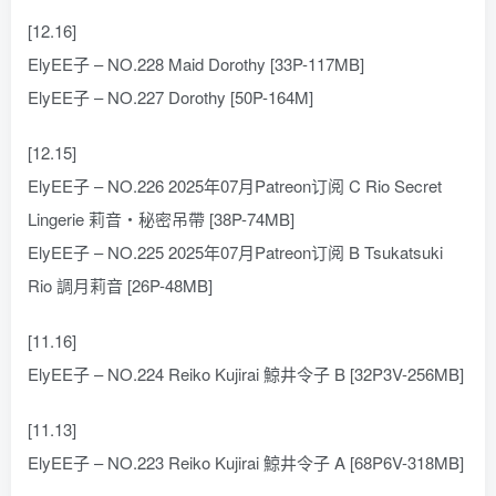
[12.16]
ElyEE子 – NO.228 Maid Dorothy [33P-117MB]
ElyEE子 – NO.227 Dorothy [50P-164M]
[12.15]
ElyEE子 – NO.226 2025年07月Patreon订阅 C Rio Secret
Lingerie 莉音・秘密吊帶 [38P-74MB]
ElyEE子 – NO.225 2025年07月Patreon订阅 B Tsukatsuki
Rio 調月莉音 [26P-48MB]
[11.16]
ElyEE子 – NO.224 Reiko Kujirai 鯨井令子 B [32P3V-256MB]
[11.13]
ElyEE子 – NO.223 Reiko Kujirai 鯨井令子 A [68P6V-318MB]