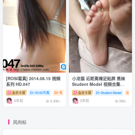
[2.21]
ElyEE子 – NO.155 C-Red Higanbana 殷紅彼岸 [36P／
125MB]
[2.11]
ElyEE子 – NO.154 Yor Forger[17P-8M]
[2.5]
ElyEE子 – NO.153 B-White spider lily 白瓷彼岸 [27P／
[ROSI寫真] 2014.08.15 視頻
小龙猫 近距离裸足贴屏 黑袜
系列 HD.047
Student Model 视频合集
83MB]
NO.12
会员专属
ROSI写真
写真系列（视频）
会员专属
# 性感
Student Model
# 足控
# 丝袜
写
3年前
3年前
3.4W+
3W+
[1.30]
ElyEE子 – NO.152 Azur Lane – Implacable [17P+1V／
风向标
56MB]