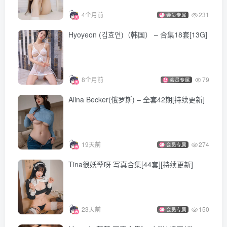
[10.18]
4个月前
231
会员专属
ElyEE子 – NO.189 Kazami Yuuka ~ Uniform 幽香制服
Hyoyeon (김효연)（韩国） – 合集18套[13G]
[25P2V-99MB]
ElyEE子 – NO.188 Goldfish Stroll 金魚散步 [30P2V-144MB
8个月前
79
会员专属
[10.17]
Alina Becker(俄罗斯) – 全套42期[持续更新]
ElyEE子 – NO.187 Birthday Lion E 誕生獅子E [39P2V-
150MB]
[10.16]
19天前
274
会员专属
Tina很妖孽呀 写真合集[44套][持续更新]
ElyEE子 – NO.186 Roses After the Rain 雨後玫瑰 [30P1V-
114MB]
ElyEE子 – NO.185 Summer Night Fireworks 夏夜花火
23天前
150
会员专属
[41P6V-478MB]