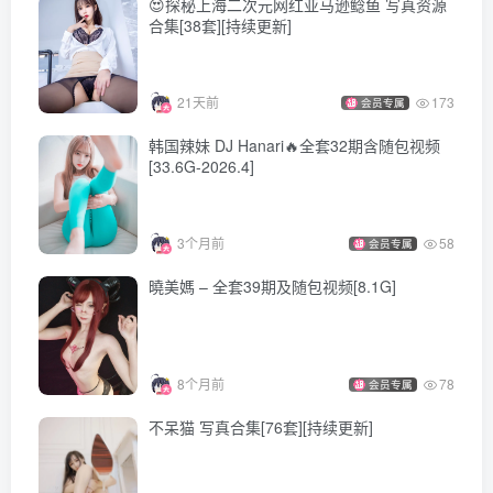
😍探秘上海二次元网红亚马逊鲶鱼 写真资源
合集[38套][持续更新]
[10.22]
ElyEE子 – NO.193 幽香制服 Kazami Yuuka Uniform[25P-2V-
21天前
173
会员专属
100.2M]
韩国辣妹 DJ Hanari🔥全套32期含随包视频
[33.6G-2026.4]
[10.21]
ElyEE子 – NO.192 Birthday Lion E 誕生獅子E[39P-2V-
94.7M]
3个月前
58
会员专属
曉美媽 – 全套39期及随包视频[8.1G]
[10.20]
ElyEE子 – NO.191 Hong Kong Memorise [15P-67MB]
8个月前
78
会员专属
[10.19]
不呆猫 写真合集[76套][持续更新]
ElyEE子 – NO.190 Kazami Yuuka 幽香花海 [38P1V-167MB]