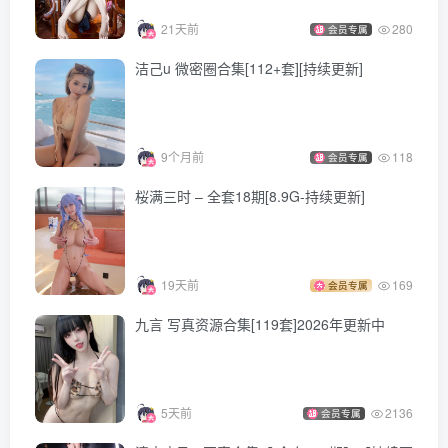
21天前
280
会员专属
[9.18]
ElyEE子 – NO.179 2024年07月订阅 (3套)[76P-6V-220.9M]
洁己u 微密圈合集[112+套][持续更新]
[9.17]
ElyEE子 – NO.178 2024年06月订阅 (3套)[56P-144.1M]
9个月前
118
会员专属
桜满三时 – 全套18期[8.9G-持续更新]
[7.24]
ElyEE子 – NO.177 24.June-Tier B.Dorothy Nostalgia Alt[15P-
19天前
169
会员专属
23.8M]
九言 写真资源合集[119套]2026年更新中
ElyEE子 – NO.176 24.June-Tier A.Dorothy Nostalgia[15P-
19.2M]
5天前
2136
会员专属
[7.23]