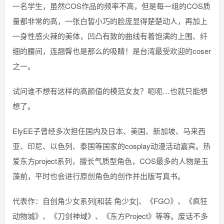
一名学生，虽然COS作品的频率不高，但是每一组的COS质
量都非常的高，一张白皙小巧的脸庞显得楚楚动人，再加上
一身性感火辣的美体，凹凸有致的曲线有着饱满的上围、纤
细的腰间，连翘臀也是那么的吸睛！是台湾最受欢迎的coser
之一。
试问谁不想有这样的高颜值的模范女友？呃呃…也就只能想
想了。
ElyEE子曾经多次担任国内及日本、美国、新加坡、马来西
亚、印尼、以色列、泰国等国家的cosplay动漫活动嘉宾。热
爱东方project系列，擅长气质型角色，COS最多的人物是玉
藻前，平时也会进行原创角色的创作并出版写真书。
代表作：自创角少女系列[和装·角少女]、《FGO》、《疯狂
动物城》、《刀剑神域》、《东方Project》等等。废话不多