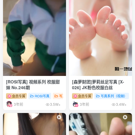
[5.18]
ElyEE子 – NO.160 Summer Kiara [21P+3V／81MB]
[5.12]
ElyEE子 – NO.159 Marin Kitagawa – Maid [18P+1V／48MB]
[4.9]
ElyEE子 – NO.158 红色 KNITTING[52P-110.2M]
[ROSI写真] 视频系列 校服甜
[森萝财团]萝莉丝足写真 [X-
[4.7]
妹 No.246期
026] JK粉色校服白丝
ElyEE子 – NO.157 白色 KNITTING[52P-159.3M]
会员专属
ROSI写真
写真系列（视频）
会员专属
# 性感
写真系列（视频）
# 足控
# 少女
3年前
3年前
3.5W+
3.4W+
[2.24]
ElyEE子 – NO.156 Ginkgo Hakama [38P+2V／169MB]