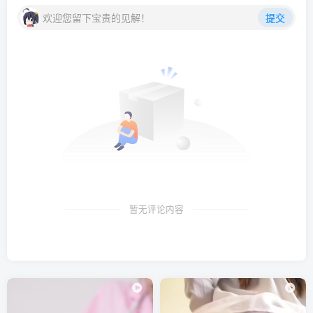
欢迎您留下宝贵的见解！
提交
ElyEE子 – NO.170 Veranda White Cat緣廊白貓 [33P2V-
127MB]
ElyEE子 – NO.169 Veranda Black Cat緣廊黑貓 [37P2V-
144MB]
[7.11]
ElyEE子 – NO.168 Red panda~Lingerie 小熊貓古典蕾絲
[25P-58MB]
ElyEE子 – NO.167 Red panda & Apple 小熊貓蘋果香 [30P-
暂无评论内容
72MB]
[7.10]
ElyEE子 – NO.166 Marian ~Nikke瑪麗安 [15P-56MB]