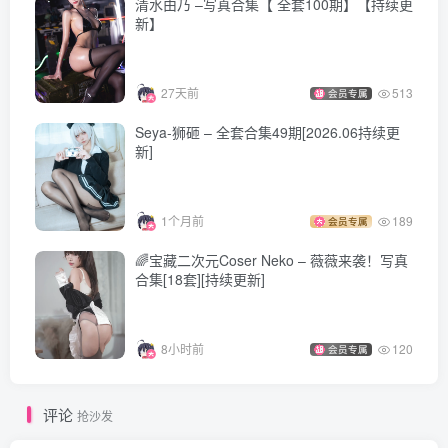
清水由乃 –写真合集【 全套100期】【持续更
ElyEE子 – NO.175 24.June-Tier C.Mary Bay Goddess[25P-
新】
28.2M]
27天前
513
会员专属
[7.22]
Seya-狮砸 – 全套合集49期[2026.06持续更
ElyEE子 – NO.174 Toki JK seifuku 制服 [17P1V-67MB]
新]
[7.20]
1个月前
189
会员专属
ElyEE子 – NO.173 2024.June-Tier 3 [55P-143MB]
🌈宝藏二次元Coser Neko – 薇薇来袭！写真
合集[18套][持续更新]
[7.15]
ElyEE子 – NO.172 Toki Maid Mode 2 [26P2V-87MB]
ElyEE子 – NO.171 Toki Maid Mode 1 [16P1V-41MB]
8小时前
120
会员专属
评论
抢沙发
[7.13]