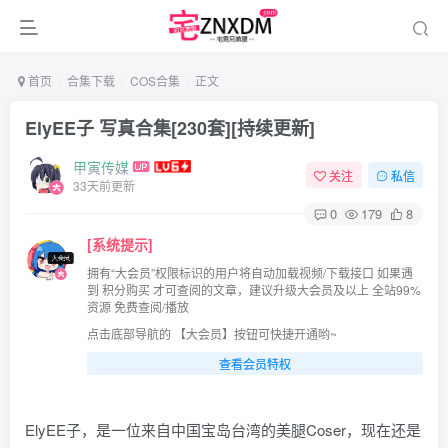
首页
合集下载
COS合集
正文
ElyEE子 写真合集[230套][持续更新]
甲寅传媒
关注
私信
33天前更新
0
179
8
[系统提示]
拥有“大会员”权限标识的用户将自动加载视频/下载接口 如果遇
到 积分购买 才可查阅的文章，建议升级大会员及以上 全站99%
资源 免费查阅/播放
点击底部导航的 【大会员】按钮可快捷开通哟~
查看会员特权
ElyEE子，是一位来自中国宝岛台湾的美腿Coser，现在还是