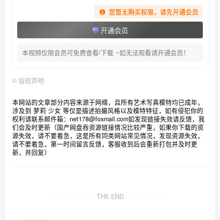
您暂无购买权限，请先开通会员
[4.22]
ElyEE子 – NO.207 Afternoon Gathering [24P-34MB]
开通会员
[4.21]
本视频仅限会员可免费查看/下载 ~如无法观看请开通会员！
ElyEE子 – NO.206 Usada Pekora Mama [18P3V-44MB]
©
版权声明
[4.20]
本网站的文章部分内容来源于网络，且所有艺术写真模特均已成年，
ElyEE子 – NO.205 Strawberry Picking Date [34P2V-128MB]
涉及到 萝莉 少女 等仅是描述拍摄风格以及模特特征，如有侵犯你的
权利请联系邮件箱：net178@foxmail.com
如发现链接失效请反馈，我
们会及时更新（国产网盘吞资源链接情况比较严重，如果你下载的资
[4.18]
源失效，请不要着急，这是所有同类网站常见情况，发现资源失效，
请不要着急，第一时间留言反馈，客服收到后会重新打包并及时更
ElyEE子 – NO.204 Shirogane noel~Nun [27P13V-206MB]
新，并回复）
[4.17]
ElyEE子 – NO.203 Secret Treehouse Escape [31P5V-
THE END
152MB]