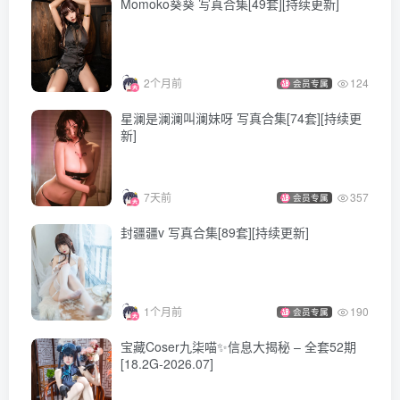
Momoko葵葵 写真合集[49套][持续更新]
[10.5]
ElyEE子 – NO.184 2024年09月订阅 (4套)[114P-5V-483.9M]
2个月前
124
会员专属
[10.4]
星澜是澜澜叫澜妹呀 写真合集[74套][持续更
ElyEE子 – NO.183 2024年08月订阅 (3套)[110P-9V-743.6M]
新]
[9.21]
ElyEE子 – NO.182 Heart Swimsuit心心泳裝[21P-1V-46.2M]
7天前
357
会员专属
封疆疆v 写真合集[89套][持续更新]
[9.20]
ElyEE子 – NO.181 Blue Ribbon Sweets藍絲帶甜點[26P-3V-
60.2M]
1个月前
190
会员专属
宝藏Coser九柒喵✨信息大揭秘 – 全套52期
[9.19]
[18.2G-2026.07]
ElyEE子 – NO.180 Rainy Season 雨季繡球花 [31P2V-85MB]