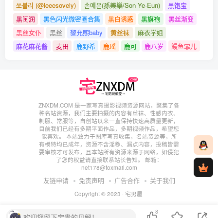
쏘블리 (@leeesovely)
손예은(孫樂樂/Son Ye-Eun)
黑饱宝
[1.26]
黑闰润
黑色闪光微密圈合集
黑白诱惑
黑旗袍
黑丝渐变
ElyEE子 – NO.151 Marin Kitagawa Maid[16P-38.1M]
黑丝女仆
黑丝
黎允熙baby
黄丝袜
麻衣学姐
麻花麻花酱
麦田
鹿野希
鹿瑶
鹿可
鹿八岁
鳗鱼霏儿
[1.23]
ElyEE子 – NO.150 A-Oni Higanbana鬼面彼岸 [15P／43MB]
[1.22]
ZNXDM.COM 是一家写真摄影视频资源网站，聚集了各
ElyEE子 – NO.149 Gangut[16P-15.7M]
种名站资源，我们主要拍摄的内容有丝袜、性感内衣、
制服、常服等，自创站以来一直保持快速高质量更新，
目前我们已经有多期平面作品，多期视频作品，希望您
能喜欢。 本站致力于图库写真收集，名站资源等，所
[1.17]
有模特均已成年，资源不含淫秽、漏点内容，投稿皆需
要审核才可发布，且本站所有资源来源于网络，如侵犯
ElyEE子 – NO.148 2023Halloween Witch [8P+2V／51MB]
了您的权益请直接联系站长告知。 邮箱：
net178@foxmail.com
友链申请
免责声明
广告合作
关于我们
[1.13]
Copyright © 2023 ·
宅男屋
ElyEE子 – NO.147 23年12月订阅[71P-5V-253.1M]
8
欢迎您留下宝贵的见解！