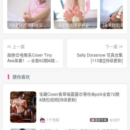
ElyEE子 – NO.199 2024年11月订阅 (3套)[70P-10V-299.3M]
[11.14]
[森萝财团]萝莉丝足写真 [X-021] 护士妹妹穿白丝
[森萝财团]萝莉丝足写真 [X-026] JK粉色校服白丝
ElyEE子 – NO.198 2024年10月订阅 (3／3套) Exorcist Witch
驅魔魔女[33P-2V-75.1M]
上一篇
下一篇
ElyEE子 – NO.197 2024年10月订阅 (2／3套) Cloudy
超绝😍电臀系Coser Tiny
Sally Dorasnow 写真合集
Dreaming雲朵夢境[25P-2V-57.4M]
Asa来袭！ – 全套62期&随包
[113套][持续更新]
视频[93.3G-2026.07]
ElyEE子 – NO.196 2024年10月订阅 (1／3套) Plant Angel植
天使[36P-1V-95.9M]
猜你喜欢
[10.27]
宝藏Coser香草喵露露😍等你来pick全套72期
ElyEE子 – NO.195 2024年04月订阅 (3套)[113P-5V-422.2M]
&随包视频[持续更新]
[10.25]
1个月前
207
会员专属
ElyEE子 – NO.194 2024年03月订阅 (4套)[75P-5V-286.2M]