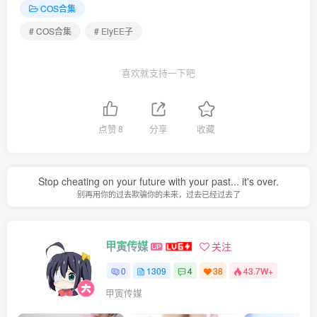
ElyEE子 – NO.202 Poolside Relaxation [31P4V-99MB]
COS合集
# COS合集
# ElyEE子
[2.7]
ElyEE子 – NO.201 2025年01月订阅 (4套)[120P-6V-364.3M]
喜欢就支持一下吧
Ex – New Year’s Date新年約會 [23P]
C – Year of the Snake 蛇年原創ISSUMi [34P 2V]
B – Night-Shibuya夜系涉谷 [43P 3V]
点赞
8
分享
收藏
A – Hanbok韓服 [20P 1V]
Stop cheating on your future with your past... it's over.
[2025.1.16]
别再用你的过去欺骗你的未来，过去已经过去了
ElyEE子 – NO.200 2024年12月订阅 (3套)[129P-7V-552.1M]
C- Fairytale Wonderland童話仙境 [43P 3V]
B-Soft Glow狼與暖陽 [52P 1V]
甲寅传媒
关注
A-Breeze狼與微風 [34P 3V]
0
1309
4
38
43.7W+
甲寅传媒
[12.5]