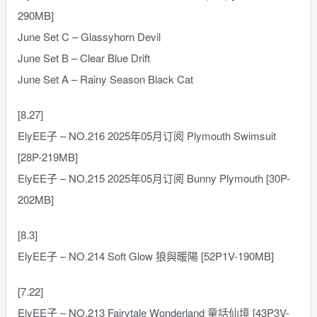
290MB]
June Set C – Glassyhorn Devil
June Set B – Clear Blue Drift
June Set A – Rainy Season Black Cat
[8.27]
ElyEE子 – NO.216 2025年05月订阅 Plymouth Swimsuit
[28P-219MB]
ElyEE子 – NO.215 2025年05月订阅 Bunny Plymouth [30P-
202MB]
[8.3]
ElyEE子 – NO.214 Soft Glow 狼與暖陽 [52P1V-190MB]
[7.22]
ElyEE子 – NO.213 Fairytale Wonderland 童話仙境 [43P3V-