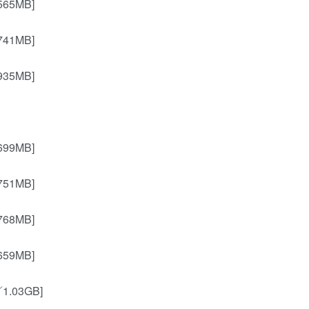
565MB]
741MB]
935MB]
699MB]
751MB]
768MB]
659MB]
／1.03GB]