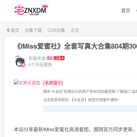
首页
首页
合集下载
COS合集
正文
《IMiss爱蜜社》全套写真大合集804期30
甲寅传媒
4个月前更新
[系统提示]
拥有“大会员”权限标识的用户将自动加载视频/下载接口 如
点击底部导航的 【大会员】按钮可快捷开通哟~
本站分享最新IMiss爱蜜社高清套图，跟随官方同步更新