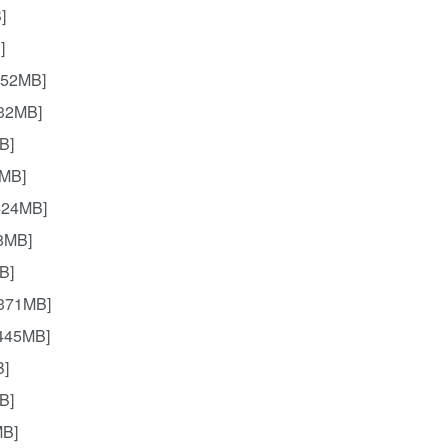
]
]
552MB]
32MB]
B]
MB]
424MB]
8MB]
B]
371MB]
445MB]
B]
B]
MB]