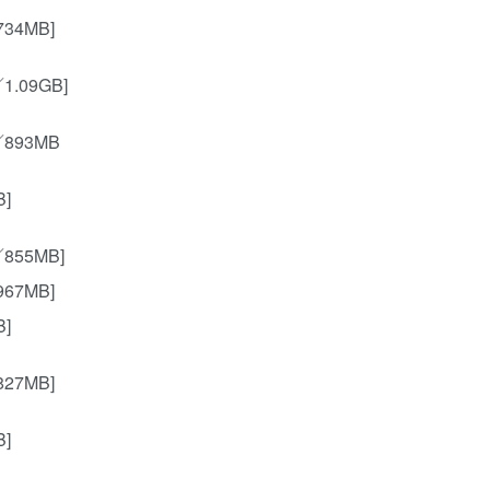
734MB]
／1.09GB]
P／893MB
B]
／855MB]
967MB]
B]
827MB]
B]