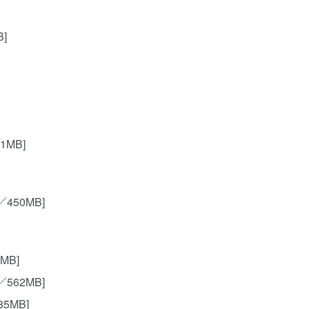
B]
31MB]
P／450MB]
6MB]
P／562MB]
85MB]