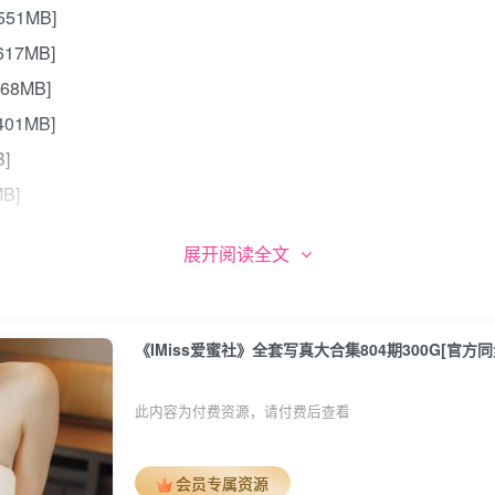
551MB]
617MB]
368MB]
401MB]
B]
MB]
9MB]
展开阅读全文
458MB]
5MB]
《IMiss爱蜜社》全套写真大合集804期300G[官方同
M]
M]
此内容为付费资源，请付费后查看
27M]
2M]
会员专属资源