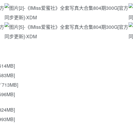
614MB]
583MB]
／713MB]
596MB]
824MB]
993MB]