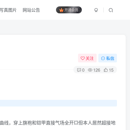
写真图片
网站公告
开通会员
关注
私信
0
126
15
傲人曲线，穿上旗袍和铠甲直接气场全开💥但本人居然超接地