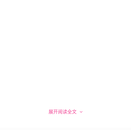
展开阅读全文
审核中小编也可收到消息），我们会在白天及时重新打包上传！