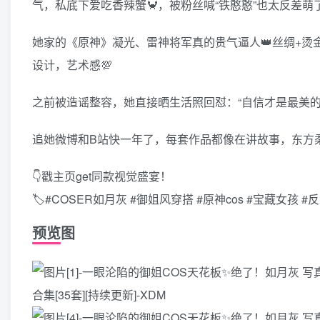
气，私底下爱吃香辣蟹🦀，被粉丝喊“铁憨憨”也太反差萌
她家的《原神》凝光、雷神将军真的贵气逼人👑丝绸+
设计，艺术感💯
之前被造谣整容，她直接晒生活照回怼：“自信才是最美的
追她微博和B站快一年了，每套作品都像在讲故事，东方
👇戳主页get同款视觉盛宴！
🏷️#COSER如月灰 #御姐风穿搭 #原神cos #宝藏女孩 
预览图