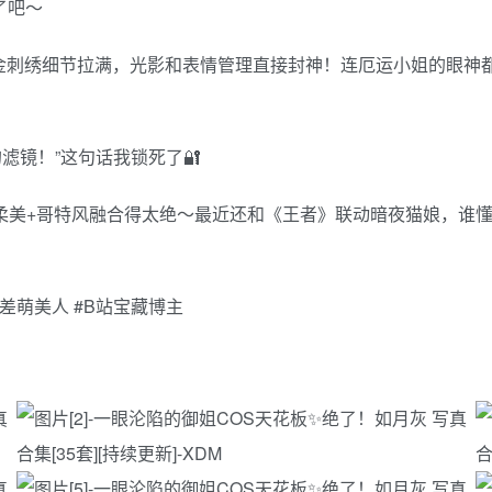
了吧～
烫金刺绣细节拉满，光影和表情管理直接封神！连厄运小姐的眼神
滤镜！”这句话我锁死了🔐
柔美+哥特风融合得太绝～最近还和《王者》联动暗夜猫娘，谁懂
#反差萌美人 #B站宝藏博主