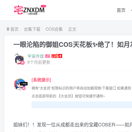
首页
首页
合集下载
COS合集
正文
一眼沦陷的御姐COS天花板✨绝了！如月灰 
甲寅传媒
8个月前更新
[系统提示]
拥有“大会员”权限标识的用户将自动加载视频/下载接口 如果遇到
点击底部导航的 【大会员】按钮可快捷开通哟~
姐妹们！！发现一位从成都走出来的宝藏COSER——如月