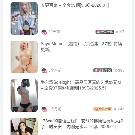
五更百鬼 – 全套59期[9.6G-2026.07]
29天前
97
会员专属
Sayo Momo （越南）写真合集[137套][持续
更新]
5个月前
395
会员专属
🌟台湾Solexight，高品质写真的艺术盛宴🎨
– 全套37期&4K视频[189G-2025.5]
8个月前
246
会员专属
173cm的自信曲线💃｜安爷的健康性感风太绝
了！时安安 – 内购无水印[10套-2026.01]