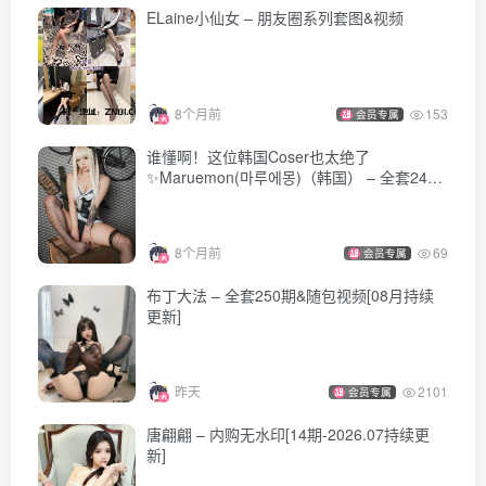
ELaine小仙女 – 朋友圈系列套图&视频
8个月前
153
会员专属
谁懂啊！这位韩国Coser也太绝了
✨Maruemon(마루에몽)（韩国） – 全套24套
[20.9G-持续更新]
8个月前
69
会员专属
布丁大法 – 全套250期&随包视频[08月持续
更新]
昨天
2101
会员专属
唐翩翩 – 内购无水印[14期-2026.07持续更
新]