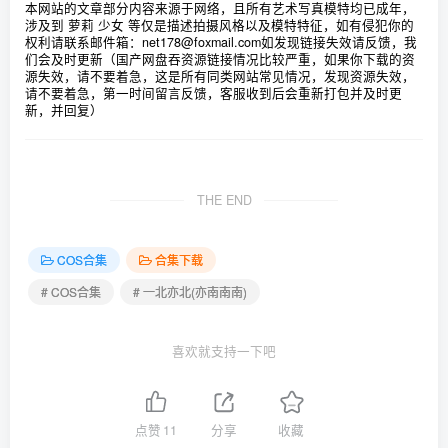
本网站的文章部分内容来源于网络，且所有艺术写真模特均已成年，
涉及到 萝莉 少女 等仅是描述拍摄风格以及模特特征，如有侵犯你的
权利请联系邮件箱：net178@foxmail.com
如发现链接失效请反馈，我
们会及时更新（国产网盘吞资源链接情况比较严重，如果你下载的资
源失效，请不要着急，这是所有同类网站常见情况，发现资源失效，
请不要着急，第一时间留言反馈，客服收到后会重新打包并及时更
新，并回复）
THE END
COS合集
合集下载
# COS合集
# 一北亦北(亦南南南)
喜欢就支持一下吧
点赞
11
分享
收藏