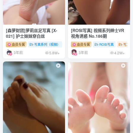
[森萝财团]萝莉丝足写真 [X-
[ROSI写真] 视频系列绅士VR
021] 护士妹妹穿白丝
视角诱惑 No.186期
会员专属
写真系列（视频）
森罗财团
会员专属
# 足控
ROSI写真
# 丝袜
# 少女
写真系
3年前
3年前
5.8W+
4.2W+