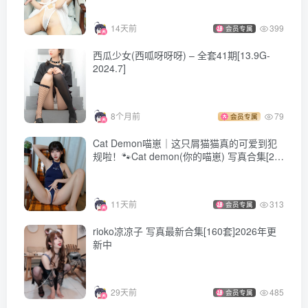
14天前
399
会员专属
西瓜少女(西呱呀呀呀) – 全套41期[13.9G-
2024.7]
8个月前
79
会员专属
Cat Demon喵崽｜这只屑猫猫真的可爱到犯
规啦！🐾Cat demon(你的喵崽) 写真合集[24
套][持续更新]
11天前
313
会员专属
rioko凉凉子 写真最新合集[160套]2026年更
新中
29天前
485
会员专属