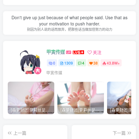
Don't give up just because of what people said. Use that as
your motivation to push harder.
别因为别人说的话而放弃，把那些话当做加倍努力的动力
甲寅传媒
关注
0
1309
4
38
43.8W+
甲寅传媒
[森萝财团]萝莉丝足写真 [X-021] 护士妹妹穿白丝
[森萝财团]萝莉丝足写真 [X-026] JK粉色校服白丝
上一篇
下一篇