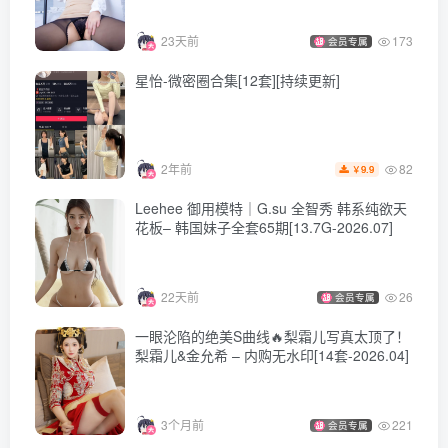
23天前
173
会员专属
星怡-微密圈合集[12套][持续更新]
82
2年前
9.9
￥
Leehee 御用模特｜G.su 全智秀 韩系纯欲天
花板– 韩国妹子全套65期[13.7G-2026.07]
22天前
26
会员专属
一眼沦陷的绝美S曲线🔥梨霜儿写真太顶了！
梨霜儿&金允希 – 内购无水印[14套-2026.04]
3个月前
221
会员专属