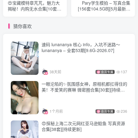
😍宝藏模特章芃芃，魅力大
Pary学生模拍 – 写真合集
揭秘！内购无水合集[10套持
[156套104.5GB][5月最新作
续更新]
品][持续更新]
猜你喜欢
速码 lunananya 核心 info，入坑不迷路～
lunananya – 全套53期[9.6G-2026.07]
38天前
137
会员专属
一眼沦陷的✨氛围感女神，原相机都扛得住的
美！不爱笑的赛琳 微密圈合集[30套][持续更
新]
1个月前
236
会员专属
😍探秘上海二次元网红亚马逊鲶鱼 写真资源
合集[38套][持续更新]