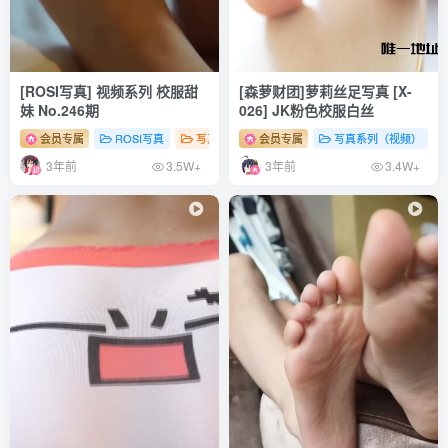
[ROSI写真] 视频系列 校服甜
[森萝财团]萝莉丝足写真 [X-
妹 No.246期
026] JK粉色校服白丝
会员专属
ROSI写真
写真系列（视频）
会员专属
# 性感
写真系列（视频）
# 足控
# 少女
3年前
3年前
3.5W+
3.4W+