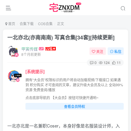
首页
合集下载
COS合集
正文
一北亦北(亦南南南) 写真合集[34套][持续更新]
甲寅传媒
关注
私信
8个月前更新
0
124
11
[系统提示]
拥有“大会员”权限标识的用户将自动加载视频/下载接口 如果遇
到 积分购买 才可查阅的文章，建议升级大会员及以上 全站99%
资源 免费查阅/播放
点击底部导航的 【大会员】按钮可快捷开通哟~
查看会员特权
一北亦北是一名兼职Coser，本身好像是名服装设计师，入