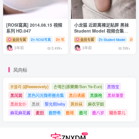
[ROSI寫真] 2014.08.15 視頻
小龙猫 近距离裸足贴屏 黑袜
系列 HD.047
Student Model 视频合集
NO.12
会员专属
ROSI写真
写真系列（视频）
会员专属
# 性感
Student Model
# 足控
# 丝袜
写
3年前
3年前
3.4W+
3W+
风向标
쏘블리 (@leeesovely)
손예은(孫樂樂/Son Ye-Eun)
黑饱宝
黑闰润
黑色闪光微密圈合集
黑白诱惑
黑旗袍
黑丝渐变
黑丝女仆
黑丝
黎允熙baby
黄丝袜
麻衣学姐
麻花麻花酱
麦田
鹿野希
鹿瑶
鹿可
鹿八岁
鳗鱼霏儿