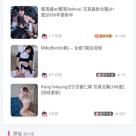
面饼仙儿 NO.115 DSR50 红牡丹[42P-512.95MB]
樱落酱w(樱落Selena) 写真最新合集[41
套]2026年更新中
[9.23更1]
面饼仙儿 NO.114 开胸女仆 [17P-115MB]
1个月前
108
会员专属
面饼仙儿 NO.113 少女前线 天意佳人 [27P-140MB]
MilkyBomb(韩) – 全套7期及视频
面饼仙儿 NO.112 浊心斯卡蒂 [15P-167MB]
面饼仙儿 NO.111 西苔岛ELPRESS L [16P-347MB]
8个月前
79
会员专属
面饼仙儿 NO.110 可畏婚纱 [25P-156MB]
面饼仙儿 NO.109 法兰西YasahimeLO [36P-474MB]
Kang Inkyung강인경姜仁卿 写真合集[166套]
[持续更新]
面饼仙儿 NO.108 柴郡旗袍 [21P1V-790MB]
面饼仙儿 NO.107 丝袜奶茶 [41P-536MB]
面饼仙儿 NO.106 体操服 [24P-111MB]
2天前
423
会员专属
面饼仙儿 NO.105 明治汉服 [22P-322MB]
面饼仙儿 NO.104 爱宕JK2 [47P1V-528MB]
评论
抢沙发