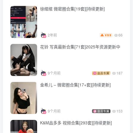
[12.31]
徐绾绾 微密圈合集[19套][持续更新]
面饼仙儿 – NO.134 法式内衣[48P-416.2M]
[12.6]
66
2年前
9.9
￥
面饼仙儿 – NO.133 饼子和服内景 [37P／309MB]
花铃 写真最新合集[71套]2025年资源更新中
[11.23]
面饼仙儿 – NO.132 死库水2[15P-88M]
9个月前
187
会员专属
金希儿 – 微密圈合集[17+套][持续更新]
[11.22]
面饼仙儿 – NO.131 可畏原皮[26P-115.1M]
9个月前
153
会员专属
[11.17]
面饼仙儿 – NO.130 K2 [24P／251MB]
K&M品多多 视频合集[293套][持续更新]