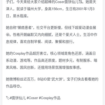
子们，今天来给大家介绍超棒的Coser面饼仙儿🥰。她是天
津人，就读于福州大学，身高156cm，生日有2001年1月3
日，是水瓶座。
她自称“懒癌患者”，社交平台更新慢，但线下超爱动漫会展
🤩。性格开朗幽默又内向细腻，还是个爱犬人士。生活中作
息规律，喜欢自制早餐、阅读、聚餐和旅行。
她的Cosplay作品超厉害👏，核心领域是角色还原，涵盖日
系动漫、游戏等。作品高还原度，题材多元，有制服系、暗
黑风格、国风创新，还擅用场景氛围增强叙事感。
她微博粉丝近百万，B站ID是“武大饼”。宝子们快去看看她的
作品呀😍。
🏷️#面饼仙儿 #Coser #Cosplay作品