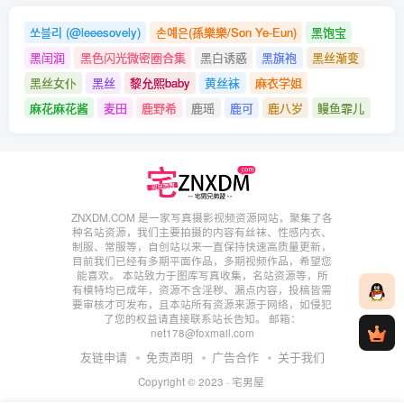
面饼仙儿 NO.044 花嫁蕾姆 [28P-186MB]
쏘블리 (@leeesovely)
손예은(孫樂樂/Son Ye-Eun)
黑饱宝
面饼仙儿 NO.043 JK秀 [16P-316MB]
黑闰润
黑色闪光微密圈合集
黑白诱惑
黑旗袍
黑丝渐变
面饼仙儿 NO.042 黑丝OL [26P-347MB]
黑丝女仆
黑丝
黎允熙baby
黄丝袜
麻衣学姐
面饼仙儿 NO.041 小圆芭蕾 [12P-95MB]
麻花麻花酱
麦田
鹿野希
鹿瑶
鹿可
鹿八岁
鳗鱼霏儿
面饼仙儿 NO.040 初音Miku [19P-286MB]
面饼仙儿 NO.039 白色空间 [10P-122MB]
面饼仙儿 NO.038 阿凡达私房 [11P-151MB]
面饼仙儿 NO.037 玉藻前日常 [16P-236MB]
ZNXDM.COM 是一家写真摄影视频资源网站，聚集了各
种名站资源，我们主要拍摄的内容有丝袜、性感内衣、
面饼仙儿 NO.036 猫耳耳机 [17P-107MB]
制服、常服等，自创站以来一直保持快速高质量更新，
面饼仙儿 NO.035 黑色露背私房 [17P-256MB]
目前我们已经有多期平面作品，多期视频作品，希望您
能喜欢。 本站致力于图库写真收集，名站资源等，所
面饼仙儿 NO.034 血小板lolita [13P-107MB]
有模特均已成年，资源不含淫秽、漏点内容，投稿皆需
要审核才可发布，且本站所有资源来源于网络，如侵犯
面饼仙儿 NO.033 可爱女友 [40P-394MB]
了您的权益请直接联系站长告知。 邮箱：
net178@foxmail.com
面饼仙儿 NO.032 涂山苏苏 [14P-176MB]
友链申请
免责声明
广告合作
关于我们
面饼仙儿 NO.031 阿克亚 [20P-129MB]
Copyright © 2023 ·
宅男屋
面饼仙儿 NO.030 足控 铃兰 [43P-483MB]