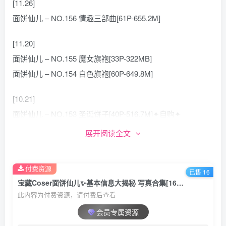
[11.26]
面饼仙儿 – NO.156 情趣三部曲[61P-655.2M]
[11.20]
面饼仙儿 – NO.155 魔女旗袍[33P-322MB]
面饼仙儿 – NO.154 白色旗袍[60P-649.8M]
[10.21]
面饼仙儿 – NO.153 圣诞饼子[40P-516.7M]✦自购✦
展开阅读全文
[10.18]
面饼仙儿 – NO.152 升玖冰淇淋[27P-125.5M]✦自购✦
付费资源
已售 16
[10.14]
宝藏Coser面饼仙儿✨基本信息大揭秘 写真合集[160套][持续更新]
面饼仙儿 – NO.151 吊带私房[40P-428.7M]✦自购✦
此内容为付费资源，请付费后查看
会员专属资源
[8.31]