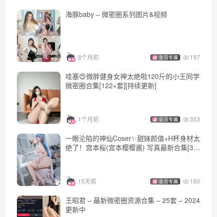
海豚baby – 微密圈系列图片&视频
[5.8更1]
面饼仙儿 NO.124 小斑点[29P-216M]
8个月前
197
会员专属
[4.7更1]
哇塞😍微胖健身女神太绝啦120斤的小王同学
面饼仙儿 NO.123 吉他妹妹牛仔裤[27P-279.2M]
微密圈合集[122+套][持续更新]
[2.18更1]
1个月前
353
会员专属
面饼仙儿 NO.122 能代女仆[31P-316.9M]
一眼沦陷的神仙Coser✨甜妹颜值+H杯身材太
绝了！宫本桜(宫本樱樱酱) 写真最新合集[33
[2.13更1]
套] 2026年更新中
面饼仙儿 NO.121 大虎鲸[21P-206.8M]
15天前
160
会员专属
[1.12更1]
王昭君 – 最新微密圈资源合集 – 25套 – 2024
更新中
面饼仙儿 NO.120 &半半子-明日方舟-黑 x 森蚺[56P-483.2M]