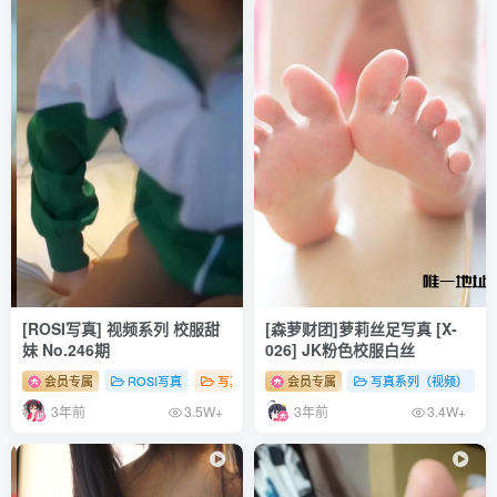
面饼仙儿 NO.073 饼饼和香草喵 [23P-247MB]
面饼仙儿 NO.072 小水手 [23P-260MB]
面饼仙儿 NO.071 Claudius x Kyrielight Maid – 半半子X面饼
仙儿 [21P-224MB]
面饼仙儿 NO.070 黑旗袍 [10P-131MB]
面饼仙儿 NO.069 浴缸泡泡 [41P-426MB]
面饼仙儿 NO.068 粉黛草JK [19P-385MB]
面饼仙儿 NO.067 左轮女仆 [15P-124MB]
面饼仙儿 NO.066 假过膝 [9P-106MB]
面饼仙儿 NO.065 纯腿福利 [43P-586MB]
[ROSI写真] 视频系列 校服甜
[森萝财团]萝莉丝足写真 [X-
妹 No.246期
026] JK粉色校服白丝
面饼仙儿 NO.064 樱岛麻衣兔女郎 [16P-231MB]
会员专属
ROSI写真
写真系列（视频）
会员专属
# 性感
写真系列（视频）
# 足控
# 少女
面饼仙儿 NO.063 王昭君 [9P-13MB]
3年前
3年前
3.5W+
3.4W+
面饼仙儿 NO.062 艾蕾三破 [10P-116MB]
面饼仙儿 NO.061 伊莉亚 [14P-138MB]
面饼仙儿 NO.060 鲟睡衣 [17P-197MB]