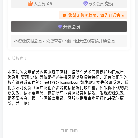
5
免费
大会员
￥
永久会员
面饼仙儿 – NO.150 皮裤连体红毛衣[20P-289.8M]
您暂无购买权限，请先开通会员
[6.12]
开通会员
面饼仙儿 – NO.149 公主连结Re：Dive 宵滨深月[34P-1V-
431.1M]
本资源仅限会员可免费查看/下载 ~如无法观看请开通会员！
[6.11]
©
版权声明
面饼仙儿 – NO.148 碧蓝航线 奥古斯特 女仆[44P-572.4M]
本网站的文章部分内容来源于网络，且所有艺术写真模特均已成年，
涉及到 萝莉 少女 等仅是描述拍摄风格以及模特特征，如有侵犯你的
[6.4]
权利请联系邮件箱：net178@foxmail.com
如发现链接失效请反馈，我
们会及时更新（国产网盘吞资源链接情况比较严重，如果你下载的资
面饼仙儿 – NO.147 独角兽旗袍[20P-230.4M]
源失效，请不要着急，这是所有同类网站常见情况，发现资源失效，
请不要着急，第一时间留言反馈，客服收到后会重新打包并及时更
新，并回复）
[2.4]
面饼仙儿 – NO.146 碧蓝航线 恰巴耶夫睡衣[43P-412.9M]
[2.3]
THE END
面饼仙儿 – NO.145 碧蓝航线 恶毒兔女郎[16P-170.1M]