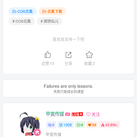
COS合集
合集下载
[2.1]
# COS合集
# 面饼仙儿
面饼仙儿 – NO.144 碧蓝航线 可畏兔兔 (&半半子)[57P-6V-
470.3M]
喜欢就支持一下吧
[2025.1.14]
面饼仙儿 – NO.143 碧蓝航线 柴郡礼服[21P-251.3M]
点赞
15
分享
收藏
2
[12.23]
面饼仙儿 – NO.142 碧蓝航线 大凤 婚纱 [32P-466MB]
Failures are only lessons.
失败只是成长的课堂
[12.22]
面饼仙儿 – NO.141 Nikke 小红帽礼服 [24P-245MB]
甲寅传媒
关注
[12.17]
0
1309
4
38
43.8W+
面饼仙儿 – NO.140 加藤惠泳装[20P-138M]
甲寅传媒