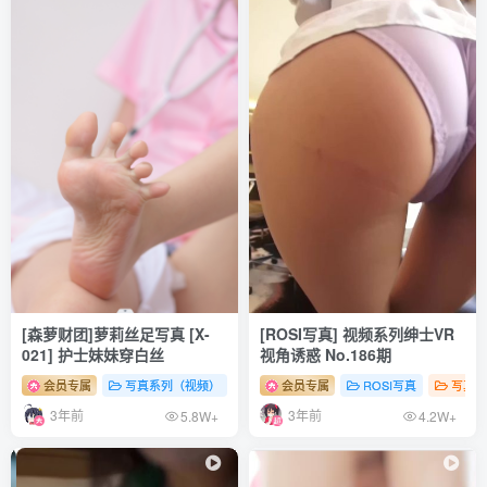
面饼仙儿 NO.088 初音兔女郎 [17P-139MB]
面饼仙儿 NO.087 独角兽婚纱 [14P-129MB]
面饼仙儿 NO.086 大象兔女郎 [41P-463MB]
面饼仙儿 NO.085 沙雕JK [22P-181MB]
面饼仙儿 NO.084 黎塞留 [20P-251MB]
面饼仙儿 NO.083 M4A1 [21P-155MB]
面饼仙儿 NO.082 红色JK [16P-128MB]
面饼仙儿 NO.081 旗袍爱宕 [25P-285MB]
面饼仙儿 NO.080 性感御姐 [40P-496MB]
面饼仙儿 NO.079 拉菲婚纱 [14P-98MB]
[森萝财团]萝莉丝足写真 [X-
[ROSI写真] 视频系列绅士VR
面饼仙儿 NO.078 阿米驴女仆 [23P-209MB]
021] 护士妹妹穿白丝
视角诱惑 No.186期
面饼仙儿 NO.077 逸仙 [40P-364MB]
会员专属
写真系列（视频）
森罗财团
会员专属
# 足控
ROSI写真
# 丝袜
# 少女
写真系
面饼仙儿 NO.076 胶衣 [30P-533MB]
3年前
3年前
5.8W+
4.2W+
面饼仙儿 NO.075 黑蛇袜 [39P-578MB]
面饼仙儿 NO.074 制服少女 [40P-537MB]