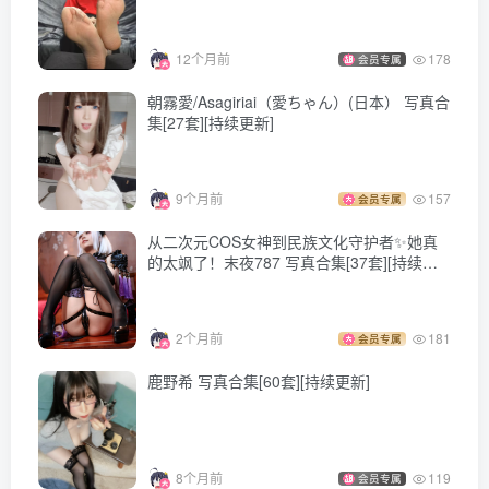
[11.12]
面饼仙儿 – NO.129 斯卡蒂泳装[18P-80.3M]
12个月前
178
会员专属
朝霧愛/Asagiriai（愛ちゃん）(日本） 写真合
集[27套][持续更新]
[10.30更1]
面饼仙儿 – NO.128 浴缸花香[18P／265MB]
9个月前
157
会员专属
从二次元COS女神到民族文化守护者✨她真
[9.2更1]
的太飒了！末夜787 写真合集[37套][持续更
面饼仙儿 NO.127 史尔特尔[23P-127M]
新]
2个月前
181
会员专属
[7.5更1]
面饼仙儿 NO.126 狗妹JK[24P-188.7M]
鹿野希 写真合集[60套][持续更新]
[6.30更1]
面饼仙儿 NO.125 木屋女仆[27P-251.2M]
8个月前
119
会员专属