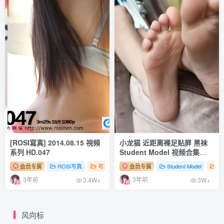
面饼仙儿 NO.059 夕暮 [16P-208MB]
面饼仙儿 NO.058 网袜蕾姆 [27P-328MB]
面饼仙儿 NO.057 死库水面饼 [22P-239MB]
面饼仙儿 NO.056 斯卡哈女仆 [20P-181MB]
面饼仙儿 NO.055 十六夜颂歌 [12P-126MB]
面饼仙儿 NO.054 欧根花嫁 [22P-217MB]
面饼仙儿 NO.053 面饼兔耳jk [17P-170MB]
面饼仙儿 NO.052 雷姆旗袍 [23P-379MB]
面饼仙儿 NO.051 混搭内衣面饼 [17P-176MB]
[ROSI寫真] 2014.08.15 視頻
小龙猫 近距离裸足贴屏 黑袜
面饼仙儿 NO.050 黑纱私房 [18P-217MB]
系列 HD.047
Student Model 视频合集
面饼仙儿 NO.049 大凤 [15P-174MB]
NO.12
会员专属
ROSI写真
写真系列（视频）
会员专属
# 性感
Student Model
# 足控
# 丝袜
写
面饼仙儿 NO.048 UMP45 [26P-187MB]
3年前
3年前
3.4W+
3W+
面饼仙儿 NO.047 FAL圣诞 [19P-58MB]
面饼仙儿 NO.046 拉菲 [19P-186MB]
风向标
面饼仙儿 NO.045 白色牛仔裙 [11P-101MB]