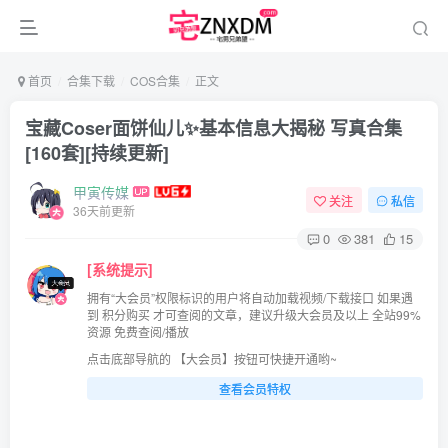
首页
合集下载
COS合集
正文
宝藏Coser面饼仙儿✨基本信息大揭秘 写真合集
[160套][持续更新]
甲寅传媒
关注
私信
36天前更新
0
381
15
[系统提示]
拥有“大会员”权限标识的用户将自动加载视频/下载接口 如果遇
到 积分购买 才可查阅的文章，建议升级大会员及以上 全站99%
资源 免费查阅/播放
点击底部导航的 【大会员】按钮可快捷开通哟~
查看会员特权