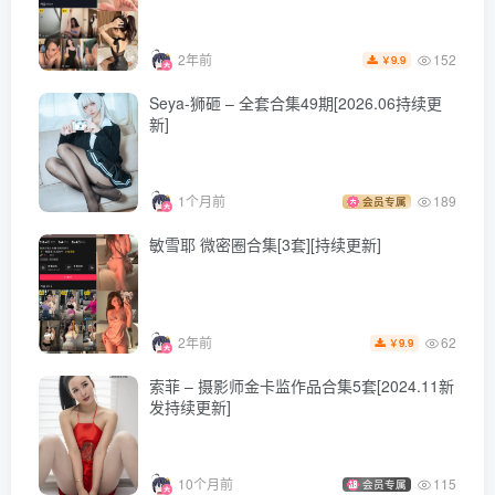
[2023.1.1更2]
152
2年前
9.9
￥
面饼仙儿 NO.119 &rioko凉凉子-女上司-双人版[41P+1V-
Seya-狮砸 – 全套合集49期[2026.06持续更
663.6M]
新]
面饼仙儿 NO.118 浊心斯卡蒂[15P-168.1M]
1个月前
189
会员专属
敏雪耶 微密圈合集[3套][持续更新]
[12.28更1]
面饼仙儿 NO.117 升玖[54P-511.5M]
62
2年前
9.9
￥
[12.10更1]
索菲 – 摄影师金卡监作品合集5套[2024.11新
发持续更新]
面饼仙儿 NO.116 情趣古风 [14P-152MB]
[11.8更1]
10个月前
115
会员专属