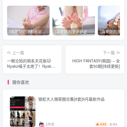
[11.17]
面饼仙儿 – NO.139 红高跟女仆[30P-248.2M]
[8.25]
[森萝财团]萝莉丝足写真 [X-021] 护士妹妹穿白丝
[森萝财团]萝莉丝足写真 [X-026] JK粉色校服白丝
面饼仙儿 – NO.138 女仆姐妹 (半半子)[74P-206.6M]
上一篇
下一篇
[8.24]
一眼沦陷的萌系天花板🐱
HIGH FANTASY(韩国) – 全
面饼仙儿 – NO.137 新条茜[13P-78.2M]
Nyako喵子太绝了！Nyako
套50期[持续更新]
喵子 – 全套93期含随包视频
[43.4G-2026.07]
猜你喜欢
[6.14]
面饼仙儿 – NO.136 &半半子 – Maid姉妹 [74P-548MB]
银蛇大人微密圈合集[8套]9月最新作品
[2024.1.13]
面饼仙儿 – NO.135 JKSE[38P-222M]
84
2年前
9.9
￥