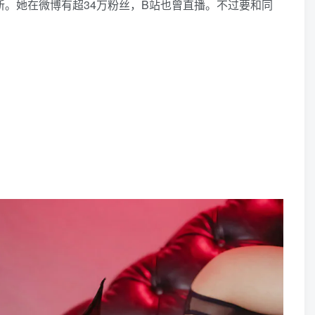
创新。她在微博有超34万粉丝，B站也曾直播。不过要和同