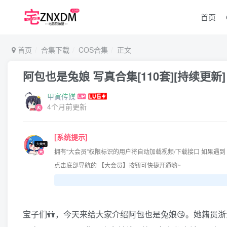
首页
首页
合集下载
COS合集
正文
阿包也是兔娘 写真合集[110套][持续更新]
甲寅传媒
4个月前更新
[系统提示]
拥有“大会员”权限标识的用户将自动加载视频/下载接口 如果遇到
点击底部导航的 【大会员】按钮可快捷开通哟~
宝子们👫，今天来给大家介绍阿包也是兔娘😘。她籍贯浙