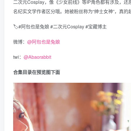
二次元Cosplay，像《少女前线》等IP角色都有涉及
名纪实文学作者区分哦。她被粉丝称为“绅士女神”，真的超
🏷️#阿包也是兔娘 #二次元Cosplay #宝藏博主
微博：
@阿包也是兔娘
twi：
@Abaorabbit
合集目录在预览图下面