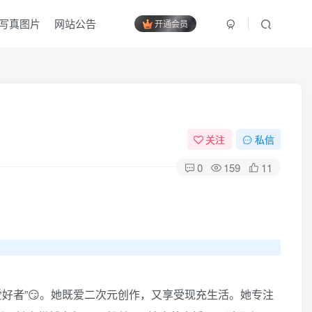
写真图片
网站公告
开通会员
关注
私信
0
159
11
爱好者”😏。她既爱二次元创作，又享受现充生活。她专注