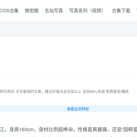
COS合集
微密圈
名站写真
写真系列（视频）
合集下载
 积分购买 才可查阅的文章，建议升级大会员及以上 全站99%资源 免费查阅/播放
查看会员特权
江，身高163cm，身材比例超棒🤩。性格直爽暴躁，还是“国粹